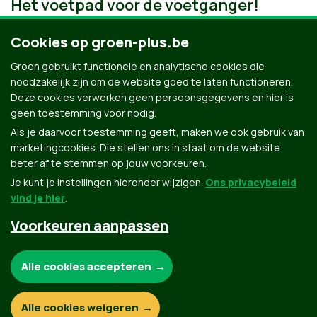
Het voetpad voor de voetganger!
Cookies op groen-plus.be
Groen gebruikt functionele en analytische cookies die
noodzakelijk zijn om de website goed te laten functioneren.
Deze cookies verwerken geen persoonsgegevens en hier is
geen toestemming voor nodig.
Als je daarvoor toestemming geeft, maken we ook gebruik van
marketingcookies. Die stellen ons in staat om de website
beter af te stemmen op jouw voorkeuren.
Je kunt je instellingen hieronder wijzigen.
Ons privacybeleid
vind je hier
.
Voorkeuren aanpassen
Groen.be
Noodzakelijke cookies:
Alle cookies accepteren
Contact
Privacybeleid
Functionele en analytische cookies:
Alle cookies weigeren