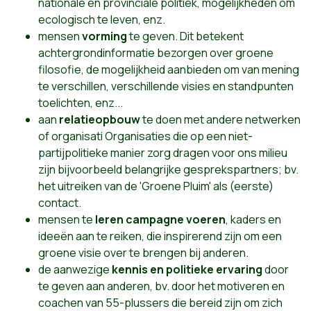
nationale en provinciale politiek, mogelijkheden om
ecologisch te leven, enz.
mensen
v
or
m
ing
te geven. Dit betekent
achtergrondinformatie bezorgen over groene
filosofie, de mogelijkheid aanbieden om van mening
te verschillen, verschillende visies en standpunten
toelichten, enz...
aan
rel
a
tie
o
p
b
o
u
w
te doen met andere netwerken
of organisati Organisaties die op een niet-
partijpolitieke manier zorg dragen voor ons milieu
zijn bijvoorbeeld belangrijke gesprekspartners; bv.
het uitreiken van de 'Groene Pluim' als (eerste)
contact.
mensen te
leren
c
a
m
p
a
g
ne
v
o
e
ren
, kaders en
ideeën aan te reiken, die inspirerend zijn om een
groene visie over te brengen bij anderen.
de aanwezige
k
e
n
n
is
e
n po
l
i
t
ie
k
e
e
r
v
a
r
ing
door
te geven aan anderen, bv. door het motiveren en
coachen van 55-plussers die bereid zijn om zich