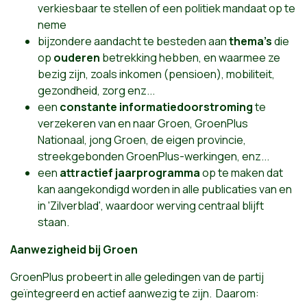
verkiesbaar te stellen of een politiek mandaat op te
neme
bijzondere aandacht te besteden aan
th
e
ma's
die
op
o
u
d
e
ren
betrekking hebben, en waarmee ze
bezig zijn, zoals inkomen (pensioen), mobiliteit,
gezondheid, zorg enz...
een
c
o
n
s
ta
n
te
info
rm
atie
d
o
o
r
s
tr
o
ming
te
verzekeren van en naar Groen, GroenPlus
Nationaal, jong Groen, de eigen provincie,
streekgebonden GroenPlus-werkingen, enz...
een
a
t
trac
t
ief
j
a
a
rpro
g
ramma
op te maken dat
kan aangekondigd worden in alle publicaties van en
in 'Zilverblad', waardoor werving centraal blijft
staan.
Aanwezigheid bij Groen
GroenPlus probeert in alle geledingen van de partij
geïntegreerd en actief aanwezig te zijn. Daarom: