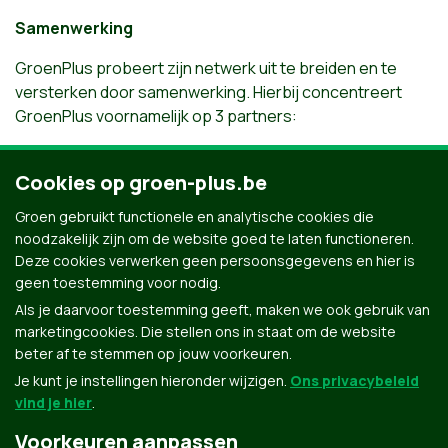
Samenwerking
GroenPlus probeert zijn netwerk uit te breiden en te
versterken door samenwerking. Hierbij concentreert
GroenPlus voornamelijk op 3 partners:
Binnen België is er een contactgroep met
Ecolo
.
Cookies op groen-plus.be
Voor Nederland richten we ons op een band met
GroenLinks
.
Groen gebruikt functionele en analytische cookies die
Op Europees vlak is GroenPlus de oprichter en
noodzakelijk zijn om de website goed te laten functioneren.
kartrekker van het
ENGS
: het Europees Netwerk
Deze cookies verwerken geen persoonsgegevens en hier is
Groene Senioren.
geen toestemming voor nodig.
Als je daarvoor toestemming geeft, maken we ook gebruik van
marketingcookies. Die stellen ons in staat om de website
beter af te stemmen op jouw voorkeuren.
Je kunt je instellingen hieronder wijzigen.
Ons privacybeleid
vind je hier
.
Voorkeuren aanpassen