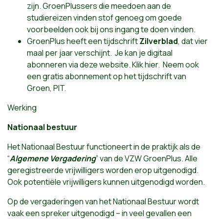
zijn. GroenPlussers die meedoen aan de
studiereizen vinden stof genoeg om goede
voorbeelden ook bij ons ingang te doen vinden.
GroenPlus heeft een tijdschrift
Zilverblad
, dat vier
maal per jaar verschijnt. Je kan je digitaal
abonneren via deze website.
Klik hier
. Neem ook
een gratis abonnement op het tijdschrift van
Groen, PIT.
Werking
Nationaal bestuur
Het Nationaal Bestuur functioneert in de praktijk als de
“
A
lg
e
mene
V
erg
a
d
e
ring
” van de VZW GroenPlus. Alle
geregistreerde vrijwilligers worden erop uitgenodigd.
Ook potentiële vrijwilligers kunnen uitgenodigd worden.
Op de vergaderingen van het Nationaal Bestuur wordt
vaak een spreker uitgenodigd – in veel gevallen een