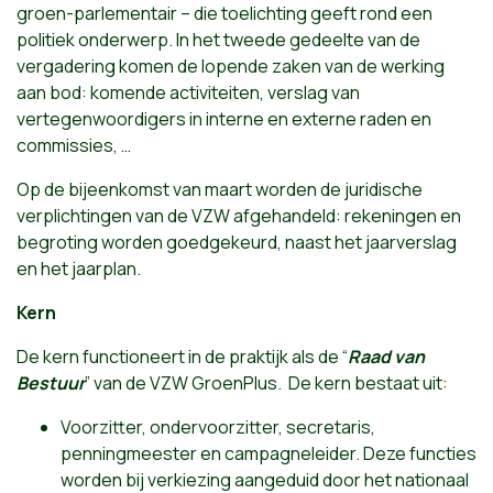
groen-parlementair – die toelichting geeft rond een
politiek onderwerp. In het tweede gedeelte van de
vergadering komen de lopende zaken van de werking
aan bod: komende activiteiten, verslag van
vertegenwoordigers in interne en externe raden en
commissies, …
Op de bijeenkomst van maart worden de juridische
verplichtingen van de VZW afgehandeld: rekeningen en
begroting worden goedgekeurd, naast het jaarverslag
en het jaarplan.
Kern
De kern functioneert in de praktijk als de “
R
a
a
d
v
an
B
e
s
tu
ur
” van de VZW GroenPlus. De kern bestaat uit:
Voorzitter, ondervoorzitter, secretaris,
penningmeester en campagneleider. Deze functies
worden bij verkiezing aangeduid door het nationaal