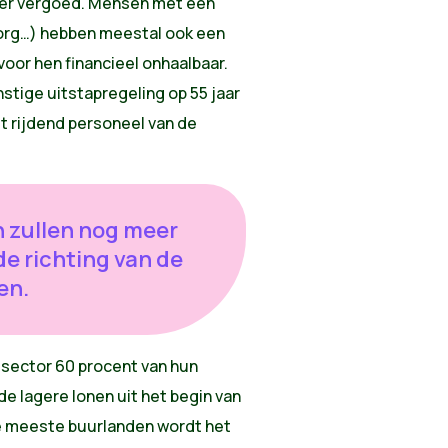
der vergoed. Mensen met een
 zorg…) hebben meestal ook een
oor hen financieel onhaalbaar.
stige uitstapregeling op 55 jaar
et rijdend personeel van de
 zullen nog meer
e richting van de
en.
vésector 60 procent van hun
e lagere lonen uit het begin van
e meeste buurlanden wordt het