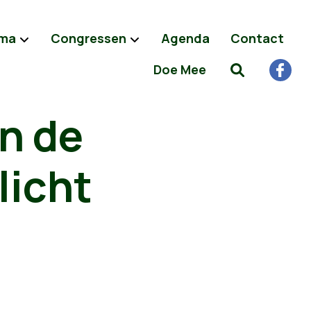
ma
Congressen
Agenda
Contact
Doe Mee
n de
licht