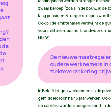
landingsbaan worden strenger en min
 nog
zwaar beroep (zoals in de bouw, in de
ze
laag pensioen. Vroeger stoppen wordt v
gaat
Ook bij de ambtenaren verdwijnt de gun
voor militairen, politie, brandweer en h
ng?
nden
NMBS.
s de
 de
De nieuwe maatregelen
et
oudere werknemers in d
te
ziekteverzekering drijv
In België krijgen werknemers in de pri
gemiddeld loon na 45 jaar werken. Ook d
de carrière worden meegerekend. In d