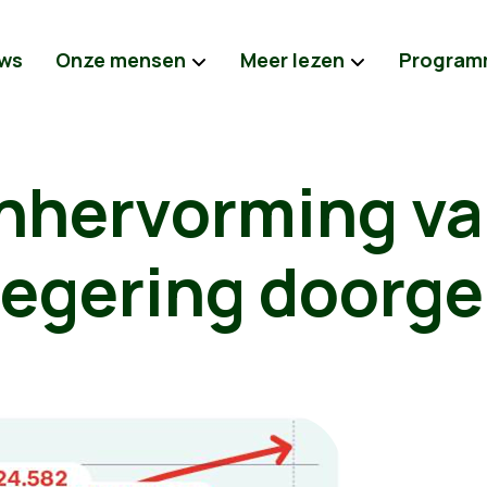
ws
Onze mensen
Meer lezen
Program
nhervorming va
egering doorge