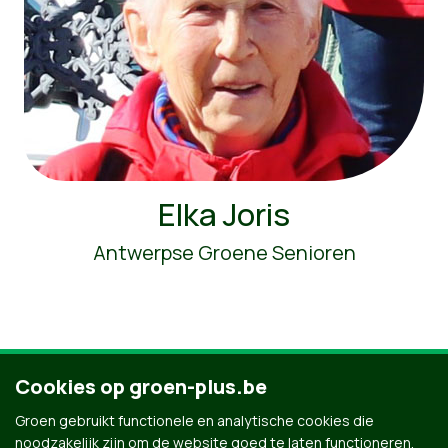
Elka Joris
Antwerpse Groene Senioren
Cookies op groen-plus.be
Ontdek al onze mensen
Groen gebruikt functionele en analytische cookies die
noodzakelijk zijn om de website goed te laten functioneren.