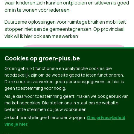
waar kinderen zich kunnen ontplooien en uitleven is goed
om in te wonen voor iedereen.
Duurzame oplossingen voor ruimtegebruik en mobiliteit
stoppen niet aan de gemeentegrenzen. Op provinciaal
vlak wil ik hier ook aan meewerken.
Kies samen met mij voor een
Cookies op groen-plus.be
menselijke, eerlijke en
Groen gebruikt functionele en analytische cookies die
gezonde thuis.
noodzakelijk zijn om de website goed te laten functioneren.
Deze cookies verwerken geen persoonsgegevens en hier is
geen toestemming voor nodig.
Als je daarvoor toestemming geeft, maken we ook gebruik van
marketingcookies. Die stellen ons in staat om de website
beter af te stemmen op jouw voorkeuren.
Je kunt je instellingen hieronder wijzigen.
Ons privacybeleid
vind je hier
.