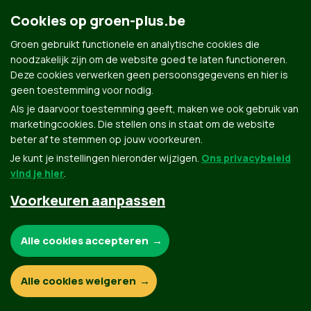
Cookies op groen-plus.be
Groen.be
Groen gebruikt functionele en analytische cookies die
noodzakelijk zijn om de website goed te laten functioneren.
Deze cookies verwerken geen persoonsgegevens en hier is
Contact
Privacybeleid
geen toestemming voor nodig.
Als je daarvoor toestemming geeft, maken we ook gebruik van
© Copyright Groen 2026 | Gemaakt met
NationBuilder
| Gebouwd door
Tectonica
marketingcookies. Die stellen ons in staat om de website
beter af te stemmen op jouw voorkeuren.
Je kunt je instellingen hieronder wijzigen.
Ons privacybeleid
vind je hier
.
Voorkeuren aanpassen
Noodzakelijke cookies:
Alle cookies accepteren
Functionele en analytische cookies:
Alle cookies weigeren