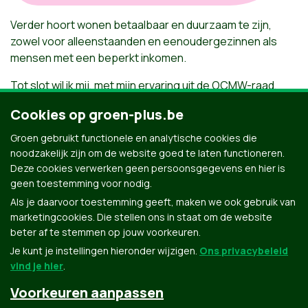
Verder hoort wonen betaalbaar en duurzaam te zijn,
zowel voor alleenstaanden en eenoudergezinnen als
mensen met een beperkt inkomen.
Tot slot wil ik mij, met mijn ervaring uit de OCMW-raad,
inzetten voor een volwaardig dienstencentrum, een
Cookies op groen-plus.be
warme ontmoetingsplaats. Mensen kunnen er terecht
voor een maaltijd, een drankje, een gezellige activiteit,
Groen gebruikt functionele en analytische cookies die
ontspanning, een luisterend oor en praktische raad.
noodzakelijk zijn om de website goed te laten functioneren.
Deze cookies verwerken geen persoonsgegevens en hier is
Met Groen wordt dit mogelijk!
geen toestemming voor nodig.
Als je daarvoor toestemming geeft, maken we ook gebruik van
marketingcookies. Die stellen ons in staat om de website
beter af te stemmen op jouw voorkeuren.
Je kunt je instellingen hieronder wijzigen.
Ons privacybeleid
vind je hier
.
Voorkeuren aanpassen
Groen.be