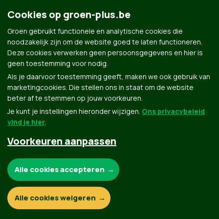
Groen.be
Cookies op groen-plus.be
Groen gebruikt functionele en analytische cookies die
noodzakelijk zijn om de website goed te laten functioneren.
Contact
Privacybeleid
Deze cookies verwerken geen persoonsgegevens en hier is
geen toestemming voor nodig.
© Copyright Groen 2026 | Gemaakt met
NationBuilder
| Gebouwd door
Tectonica
Als je daarvoor toestemming geeft, maken we ook gebruik van
marketingcookies. Die stellen ons in staat om de website
beter af te stemmen op jouw voorkeuren.
Je kunt je instellingen hieronder wijzigen.
Ons privacybeleid
vind je hier
.
Voorkeuren aanpassen
Noodzakelijke cookies:
Alle cookies accepteren
Functionele en analytische cookies:
Alle cookies weigeren