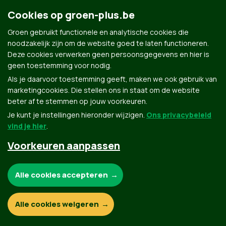
Cookies op groen-plus.be
Contact
Privacybeleid
Groen gebruikt functionele en analytische cookies die
noodzakelijk zijn om de website goed te laten functioneren.
Deze cookies verwerken geen persoonsgegevens en hier is
© Copyright Groen 2026 | Gemaakt met
NationBuilder
| Gebouwd door
Tectonica
geen toestemming voor nodig.
Als je daarvoor toestemming geeft, maken we ook gebruik van
marketingcookies. Die stellen ons in staat om de website
beter af te stemmen op jouw voorkeuren.
Je kunt je instellingen hieronder wijzigen.
Ons privacybeleid
vind je hier
.
Voorkeuren aanpassen
Noodzakelijke cookies:
Alle cookies accepteren
Functionele en analytische cookies:
Alle cookies weigeren