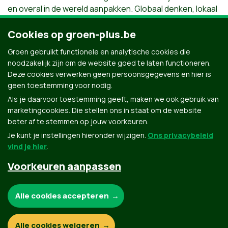
en overal in de wereld aanpakken. Globaal denken, lokaal
handelen. Daarom ben ik actief in de Noord–Zuid raad van
Merchtem, in de Oxfam Wereldwinkel, werk ik mee aan de
Cookies op groen-plus.be
integratie van nieuwkomers via Merchtem multicultureel
Groen gebruikt functionele en analytische cookies die
en probeer ik via werking in het OCMW een meer sociaal
noodzakelijk zijn om de website goed te laten functioneren.
rechtvaardige gemeente op te bouwen. Politiek is Groen
Deze cookies verwerken geen persoonsgegevens en hier is
de enige partij waar dit mogelijk is.
geen toestemming voor nodig.
Als je daarvoor toestemming geeft, maken we ook gebruik van
marketingcookies. Die stellen ons in staat om de website
beter af te stemmen op jouw voorkeuren.
Je kunt je instellingen hieronder wijzigen.
Ons privacybeleid
vind je hier
.
Voorkeuren aanpassen
Groen.be
Noodzakelijke cookies:
Alle cookies accepteren
Contact
Privacybeleid
Functionele en analytische cookies:
Alle cookies weigeren