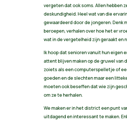
vergeten dat ook soms. Allen hebben ze
deskundigheid. Heel wat van die ervar
gewaardeerd door de jongeren. Denk m
beroepen, verhalen over hoe het er vro
wat in de vergetelheid zijn geraakt en 
Ik hoop dat senioren vanuit hun eigen e
attent blijven maken op de gruwel van de
zoiets als een computerspelletje of e
goeden en de slechten maar een litteke
moeten ook beseffen dat wie zijn gesc
om ze te herhalen.
We maken er in het district een punt v
uitdagend en interessant te maken. En