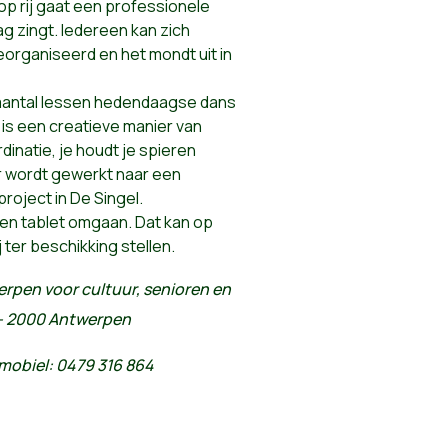
op rij gaat een professionele
ag zingt. Iedereen kan zich
eorganiseerd en het mondt uit in
 aantal lessen hedendaagse dans
is een creatieve manier van
inatie, je houdt je spieren
er wordt gewerkt naar een
roject in De Singel.
een tablet omgaan. Dat kan op
j ter beschikking stellen.
rpen voor cultuur, senioren en
 - 2000 Antwerpen
mobiel: 0479 316 864