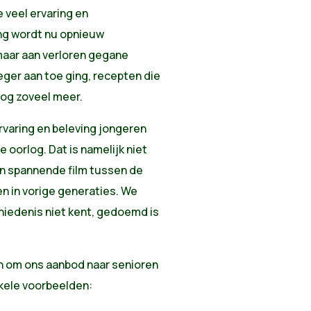
 veel ervaring en
ing wordt nu opnieuw
aar aan verloren gegane
eger aan toe ging, recepten die
nog zoveel meer.
rvaring en beleving jongeren
 oorlog. Dat is namelijk niet
en spannende film tussen de
n in vorige generaties. We
hiedenis niet kent, gedoemd is
an om ons aanbod naar senioren
kele voorbeelden: