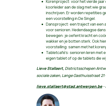
Korenproject: voor het vierde jaar 
koorleider aan de slag met wie gra
inschrijven. Er worden repetities g
een voorstelling in De Singel.
Dansproject: een traject van een
voor senioren. Hedendaagse dans 
bewegen: je oefent kracht en coörd
wakker en je botten sterk. Ook hi
voorstelling: samen met het korenp
Tabletcafé's: senioren leren met 
eigen tablet of op de tablets die wi
Lieve Stallaert,
Districtsschepen Antwe
sociale zaken,
Lange Gasthuisstraat 21
lieve.stallaert@stad.antwerpen.be
- 