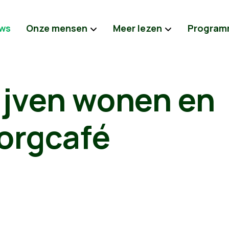
ws
Onze mensen
Meer lezen
Program
ijven wonen en
orgcafé