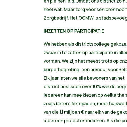
en pleinen, e.d.Omdat ons district zo'n 
heel wat. Maar zorg voor senioren hoort 
Zorgbedrijf. Het OCMW is stadsbevoeg
INZETTEN OP PARTICIPATIE
We hebben als districtscollege gekoz
zwaar in te zetten op participatie in alle
vormen. We zijn het meest trots op on
burgerbegroting, een primeur voor Belg
Elk jaar laten we alle bewoners van het
district beslissen over 10% van de begro
Iedereen kan mee kiezen op welke the
zoals betere fietspaden, meer huiswer
van die 1,1 miljoen € naar elk van de ge
iedereen projecten indienen. Als die 