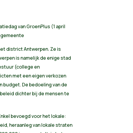
atiedag van GroenPlus (1 april
ke gemeente
het district Antwerpen. Ze is
erpen is namelijk de enige stad
bestuur (college en
ricten met een eigen verkozen
n budget. De bedoeling van de
beleid dichter bij de mensen te
kel bevoegd voor het lokale:
leid, heraanleg van lokale straten