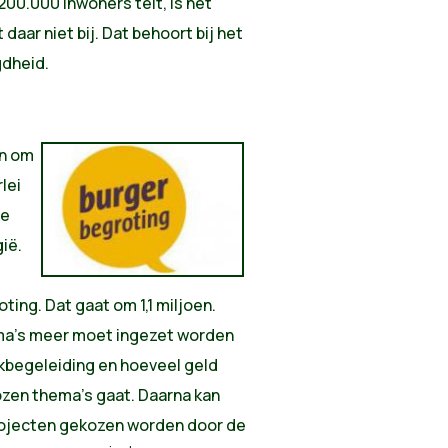
200.000 inwoners telt, is het
daar niet bij. Dat behoort bij het
dheid.
en om
rlei
ze
ië.
ting. Dat gaat om 1,1 miljoen.
ma's meer moet ingezet worden
kbegeleiding en hoeveel geld
kozen thema's gaat. Daarna kan
projecten gekozen worden door de