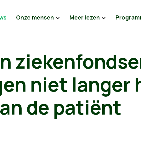
ws
Onze mensen
Meer lezen
Program
en ziekenfondse
en niet langer 
an de patiënt