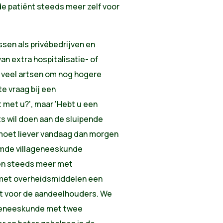
de patiënt steeds meer zelf voor
sen als privébedrijven en
an extra hospitalisatie- of
 veel artsen om nog hogere
e vraag bij een
 met u?', maar 'Hebt u een
ts wil doen aan de sluipende
moet liever vandaag dan morgen
amde villageneeskunde
ken steeds meer met
n met overheidsmiddelen een
 voor de aandeelhouders. We
 geneeskunde met twee