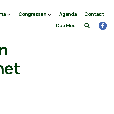
ma
Congressen
Agenda
Contact
Doe Mee
n
het