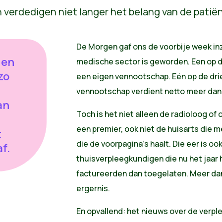
De Morgen gaf ons de voorbije week inz
den
medische sector is geworden. Een op d
zo
een eigen vennootschap. Eén op de dri
vennootschap verdient netto meer dan 
an
Toch is het niet alleen de radioloog o
een premier, ook niet de huisarts die 
t
die de voorpagina's haalt. Die eer is oo
f.
thuisverpleegkundigen die nu het jaar 
factureerden dan toegelaten. Meer dan 
ergernis.
En opvallend: het nieuws over de verp