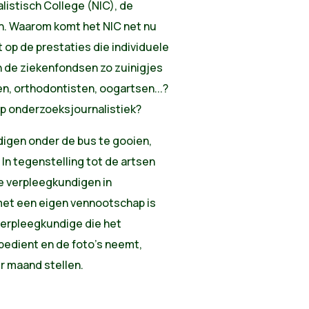
istisch College (NIC), de
n. Waarom komt het NIC net nu
t op de prestaties die individuele
 de ziekenfondsen zo zuinigjes
n, orthodontisten, oogartsen...?
p onderzoeksjournalistiek?
digen onder de bus te gooien,
In tegenstelling tot de artsen
e verpleegkundigen in
 met een eigen vennootschap is
verpleegkundige die het
edient en de foto's neemt,
r maand stellen.