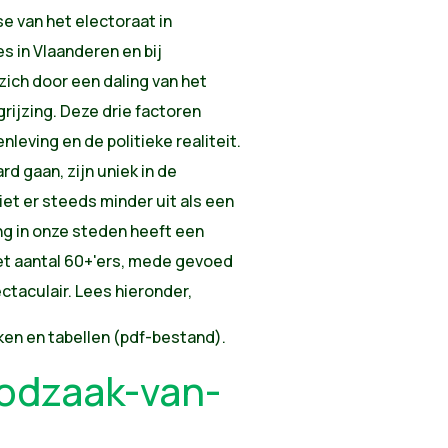
se van het electoraat in
 in Vlaanderen en bij
ich door een daling van het
rijzing. Deze drie factoren
eving en de politieke realiteit.
rd gaan, zijn uniek in de
et er steeds minder uit als een
ng in onze steden heeft een
et aantal 60+'ers, mede gevoed
ctaculair. Lees hieronder,
en en tabellen (pdf-bestand).
odzaak-van-