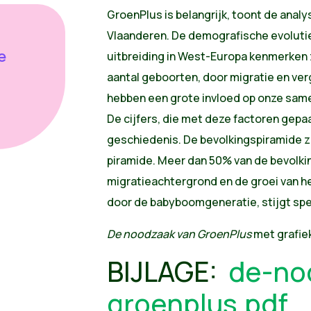
GroenPlus is belangrijk, toont de analy
Vlaanderen. De demografische evoluties
e
uitbreiding in West-Europa kenmerken z
aantal geboorten, door migratie en verg
hebben een grote invloed op onze samenl
De cijfers, die met deze factoren gepaa
geschiedenis. De bevolkingspiramide zi
piramide. Meer dan 50% van de bevolki
migratieachtergrond en de groei van h
door de babyboomgeneratie, stijgt spe
De noodzaak van GroenPlus
met grafiek
BIJLAGE:
de-no
groenplus.pdf