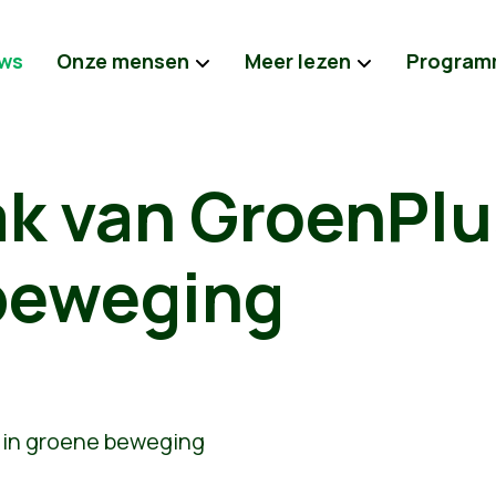
ws
Onze mensen
Meer lezen
Program
k van GroenPlu
beweging