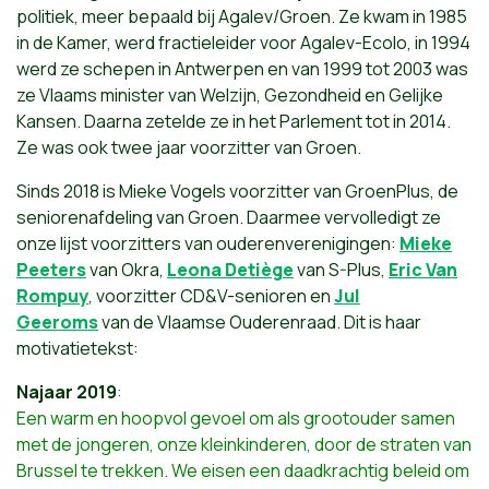
politiek, meer bepaald bij Agalev/Groen. Ze kwam in 1985
in de Kamer, werd fractieleider voor Agalev-Ecolo, in 1994
werd ze schepen in Antwerpen en van 1999 tot 2003 was
ze Vlaams minister van Welzijn, Gezondheid en Gelijke
Kansen. Daarna zetelde ze in het Parlement tot in 2014.
Ze was ook twee jaar voorzitter van Groen.
Sinds 2018 is Mieke Vogels voorzitter van GroenPlus, de
seniorenafdeling van Groen. Daarmee vervolledigt ze
onze lijst voorzitters van ouderenverenigingen:
Mieke
Peeters
van Okra,
Leona Detiège
van S-Plus,
Eric Van
Rompuy
, voorzitter CD&V-senioren en
Jul
Geeroms
van de Vlaamse Ouderenraad. Dit is haar
motivatietekst:
Najaar 2019
:
Een warm en hoopvol gevoel om als grootouder samen
met de jongeren, onze kleinkinderen, door de straten van
Brussel te trekken. We eisen een daadkrachtig beleid om