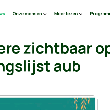
ws
Onze mensen
Meer lezen
Program
re zichtbaar o
ngslijst aub