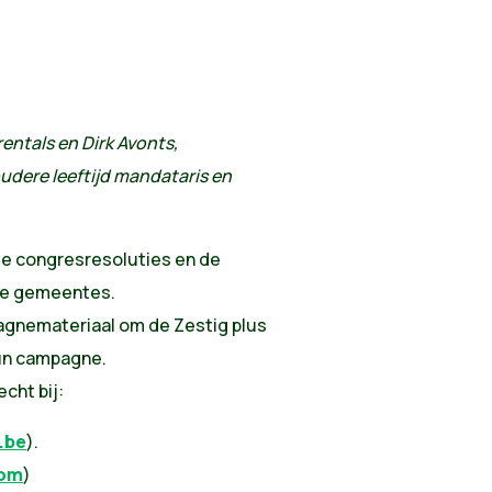
ntals en Dirk Avonts,
ere leeftijd mandataris en
de congresresoluties en de
jke gemeentes.
gnemateriaal om de Zestig plus
un campagne.
cht bij:
.be
).
com
)