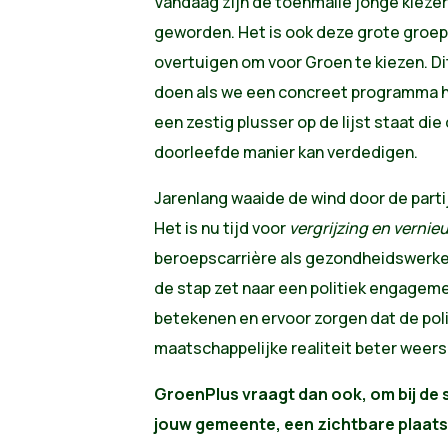
Vandaag zijn de toenmalie jonge kiezer
geworden. Het is ook deze grote groe
overtuigen om voor Groen te kiezen. D
doen als we een concreet programma h
een zestig plusser op de lijst staat di
doorleefde manier kan verdedigen.
Jarenlang waaide de wind door de parti
Het is nu tijd voor
vergrijzing en vernie
beroepscarrière als gezondheidswerker
de stap zet naar een politiek engage
betekenen en ervoor zorgen dat de pol
maatschappelijke realiteit beter weer
GroenPlus vraagt dan ook, om bij de sa
jouw gemeente, een zichtbare plaats