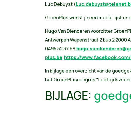
Luc Debuyst (
Luc.debuyst@telenet.b
GroenPlus wenst je een mooie lijst en
Hugo Van Dienderen voorzitter GroenP
Antwerpen Wapenstraat 2 bus 2 2000 
0495 52 37 69
hugo.vandienderen@g
plus.be
https://www.facebook.com/
In bijlage een overzicht van de goedge
het GroenPluscongres "Leeftijdsvrien
BIJLAGE:
goedge