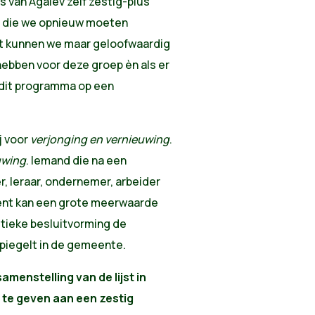
s van Agalev zelf zestig-plus
p die we opnieuw moeten
it kunnen we maar geloofwaardig
ebben voor deze groep èn als er
e dit programma op een
j voor
verjonging en vernieuwing
.
uwing
. Iemand die na een
, leraar, ondernemer, arbeider
ment kan een grote meerwaarde
itieke besluitvorming de
spiegelt in de gemeente.
menstelling van de lijst in
 te geven aan een zestig