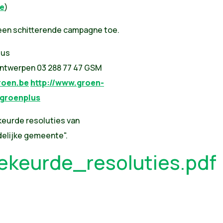
e
)
 een schitterende campagne toe.
lus
Antwerpen 03 288 77 47 GSM
roen.be
http://www.groen-
groenplus
keurde resoluties van
delijke gemeente".
keurde_resoluties.pdf