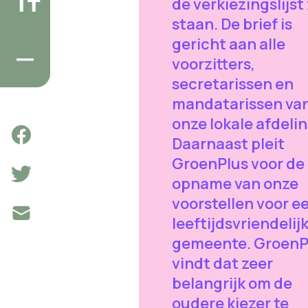
de verkiezingslijst
staan. De brief is
gericht aan alle
voorzitters,
secretarissen en
mandatarissen va
onze lokale afdeli
Daarnaast pleit
GroenPlus voor de
opname van onze
voorstellen voor e
leeftijdsvriendelij
gemeente. GroenP
vindt dat zeer
belangrijk om de
oudere kiezer te