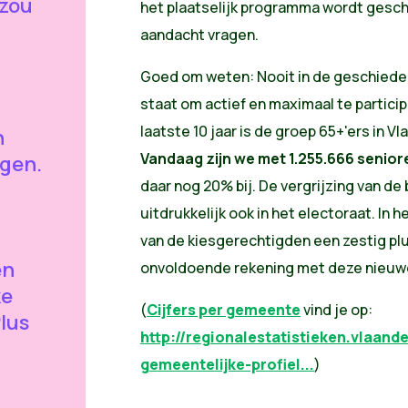
 zou
het plaatselijk programma wordt gesch
aandacht vragen.
Goed om weten: Nooit in de geschiede
staat om actief en maximaal te particip
laatste 10 jaar is de groep 65+'ers in
n
Vandaag zijn we met 1.255.666 senior
ngen.
daar nog 20% bij. De vergrijzing van de 
uitdrukkelijk ook in het electoraat. In 
van de kiesgerechtigden een zestig plu
en
onvoldoende rekening met deze nieuwe 
ke
(
Cijfers per gemeente
vind je op:
lus
http://regionalestatistieken.vlaand
gemeentelijke-profiel...
)