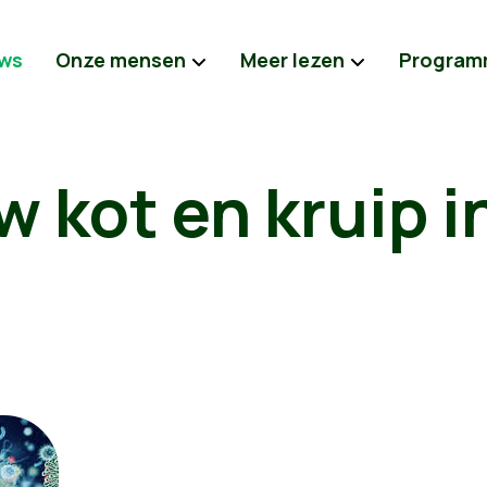
ws
Onze mensen
Meer lezen
Program
 uw kot en kruip 