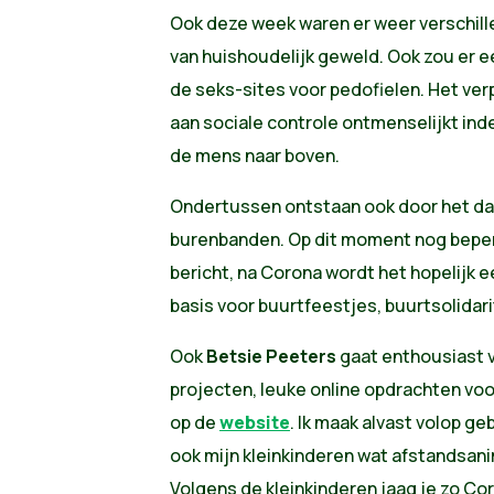
Ook deze week waren er weer verschil
van huishoudelijk geweld. Ook zou er ee
de seks-sites voor pedofielen. Het verp
aan sociale controle ontmenselijkt ind
de mens naar boven.
Ondertussen ontstaan ook door het da
burenbanden. Op dit moment nog beperk
bericht, na Corona wordt het hopelijk 
basis voor buurtfeestjes, buurtsolidari
Ook
Betsie Peeters
gaat enthousiast 
projecten, leuke online opdrachten voor
op de
website
. Ik maak alvast volop g
ook mijn kleinkinderen wat afstandsan
Volgens de kleinkinderen jaag je zo Co