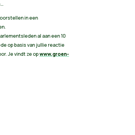
s…
oorstellen in een
en.
rlementsleden al aan een 10
 op basis van jullie reactie
or. Je vindt ze op
www.groen-