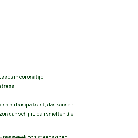
teeds in coronatijd.
stress:
bomma en bompa komt, dan kunnen
 zon dan schijnt, dan smelten die
kot’- paasweek nog steeds goed