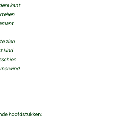
dere kant
rtellen
diamant
 te zien
t kind
isschien
zomerwind
llende hoofdstukken: