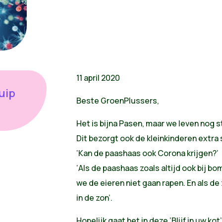
11 april 2020
ruip
Beste GroenPlussers,
Het is bijna Pasen, maar we leven nog s
Dit bezorgt ook de kleinkinderen extra 
‘Kan de paashaas ook Corona krijgen?’
‘Als de paashaas zoals altijd ook bij 
we de eieren niet gaan rapen. En als de
in de zon’.
Hopelijk gaat het in deze ‘Blijf in uw 