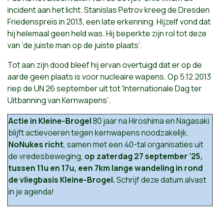
incident aan het licht. Stanislas Petrov kreeg de Dresden
Friedenspreis in 2013, een late erkenning. Hijzelf vond dat
hij helemaal geen held was. Hij beperkte zijn rol tot deze
van ‘de juiste man op de juiste plaats’.
Tot aan zijn dood bleef hij ervan overtuigd dat er op de
aarde geen plaats is voor nucleaire wapens. Op 5.12.2013
riep de UN 26 september uit tot ‘Internationale Dag ter
Uitbanning van Kernwapens’.
Actie in Kleine-Brogel
80 jaar na Hiroshima en Nagasaki
blijft actievoeren tegen kernwapens noodzakelijk.
NoNukes richt
, samen met een 40-tal organisaties uit
de vredesbeweging,
op zaterdag 27 september ’25,
tussen 11u en 17u, een 7km lange wandeling in rond
de vliegbasis Kleine-Brogel.
Schrijf deze datum alvast
in je agenda!