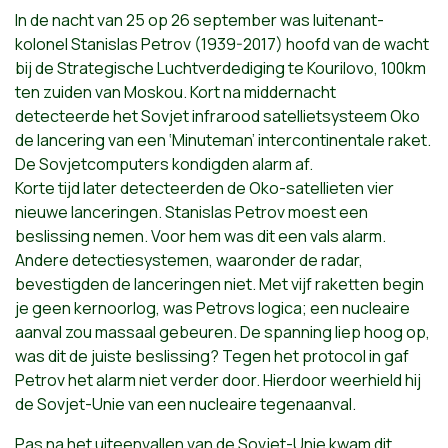
In de nacht van 25 op 26 september was luitenant-
kolonel Stanislas Petrov (1939-2017) hoofd van de wacht
bij de Strategische Luchtverdediging te Kourilovo, 100km
ten zuiden van Moskou. Kort na middernacht
detecteerde het Sovjet infrarood satellietsysteem Oko
de lancering van een ‘Minuteman’ intercontinentale raket.
De Sovjetcomputers kondigden alarm af.
Korte tijd later detecteerden de Oko-satellieten vier
nieuwe lanceringen. Stanislas Petrov moest een
beslissing nemen. Voor hem was dit een vals alarm.
Andere detectiesystemen, waaronder de radar,
bevestigden de lanceringen niet. Met vijf raketten begin
je geen kernoorlog, was Petrovs logica; een nucleaire
aanval zou massaal gebeuren. De spanning liep hoog op,
was dit de juiste beslissing? Tegen het protocol in gaf
Petrov het alarm niet verder door. Hierdoor weerhield hij
de Sovjet-Unie van een nucleaire tegenaanval.
Pas na het uiteenvallen van de Sovjet-Unie kwam dit