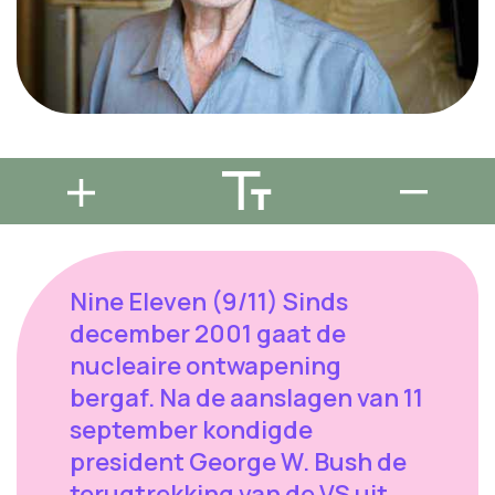
Nine Eleven (9/11) Sinds
december 2001 gaat de
nucleaire ontwapening
bergaf. Na de aanslagen van 11
september kondigde
president George W. Bush de
terugtrekking van de VS uit