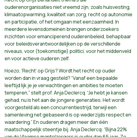
ouderenorganisaties niet vreemd zijn, zoals huisvesting,
klimaatopwarming, kwaliteit van zorg, recht op autonomie
en participatie, of het omgaan met eenzaamheid. In
meerdere levensdomeinen brengen onderzoekers
inzichten voor emanciperend ouderenbeleid, behapbaar
voor beleidsverantwoordelijken op de verschillende
niveaus, voor (toekomstige) politici, voor het middenveld
en voor actieve ouderen zelf.
Hoezo, ‘Recht’ op Grijs? Wordt het recht op ouder
worden dan in vraag gesteld? “Vanaf een bepaalde
leeftijd lijk je je verwachtingen en ambities te moeten
temperen,” stelt prof. Anja Declercq. “Je hebt je kansen
gehad, nu is het aan de jongere generaties. Het wordt
voorgesteld als een concurrentiestrijd, terwijl een
samenleving net gebaseerd is op wederzijds respect en
waardering.” En ouderen dragen meer dan één
maatschappelijk steentje bij. Anja Declercq: “Bijna 22%
van de Vlaamse mantelzorgers is ouder dan 65 jaar. Ze