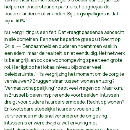
helpen en ondersteunen partners, hoogbejaarde
ouders, kinderen of vrienden. Bij zorgvrijwilligers is dat
bijna 40%.”
Nu, vergrijzing is een feit. Dat vraagt passende aandacht
in alle domeinen. Een zeer beperkte greep uit Recht op
Grijs. --- ‘Eenzaamheid en ouderen noemt men vaak in
een adem, maar de realiteit is niet eenduidig. Het netwerk
is belangrijk en ook de woonomgeving speelt een grote
rol. Hier ligt op het lokaal niveau bijzonder veel
beleidsruimte.’ - ‘Is vergrijzing het moment om de zorg te
vernieuwen? Bruggen slaan tussen wonen en zorg?
‘Vermaatschappelijking’ roept veel vragen op. Maar o.m.
in Brussel bloeien inspirerende voorbeelden. Intussen
dreigt voor oudere huurders armoede. Recht op wonen?
En kwetsbare stedelijke huurders voelen zich
vervreemden in de snel veranderende omgeving.
Intussen is er wereldwijd al wat ervaring met
leeftijdsvriendelijke steden. - En waar wonen ouderen