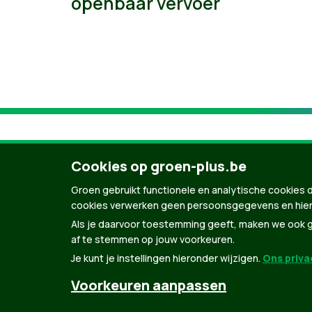
openbaar vervoer
Cookies op groen-plus.be
Groen gebruikt functionele en analytische cookies d
cookies verwerken geen persoonsgegevens en hier
Als je daarvoor toestemming geeft, maken we ook ge
af te stemmen op jouw voorkeuren.
Je kunt je instellingen hieronder wijzigen.
Ons privac
© Copyright Groen 2026 | Gemaakt met
Natio
Voorkeuren aanpassen