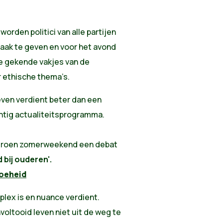
worden politici van alle partijen
zaak te geven en voor het avond
de gekende vakjes van de
r ethische thema’s.
leven verdient beter dan een
chtig actualiteitsprogramma.
 Groen zomerweekend een debat
 bij ouderen'
.
oeheid
plex is en nuance verdient.
oltooid leven niet uit de weg te