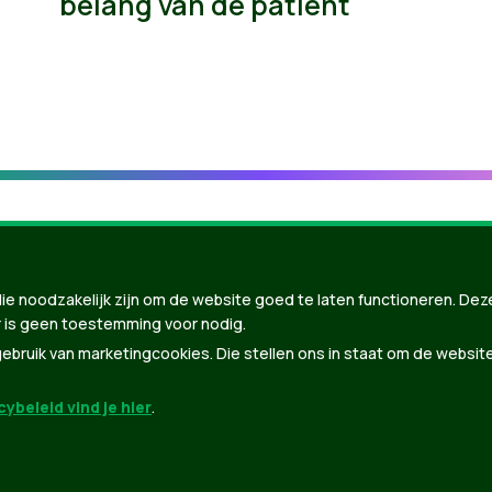
belang van de patiënt
ie noodzakelijk zijn om de website goed te laten functioneren. Dez
 is geen toestemming voor nodig.
bruik van marketingcookies. Die stellen ons in staat om de websit
ybeleid vind je hier
.
nBuilder
| Gebouwd door
Tectonica