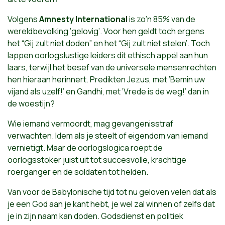
Volgens
Amnesty International
is zo’n 85% van de
wereldbevolking ‘gelovig’. Voor hen geldt toch ergens
het “Gij zult niet doden” en het “Gij zult niet stelen’. Toch
lappen oorlogslustige leiders dit ethisch appél aan hun
laars, terwijl het besef van de universele mensenrechten
hen hieraan herinnert. Predikten Jezus, met ‘Bemin uw
vijand als uzelf!’ en Gandhi, met ‘Vrede is de weg!’ dan in
de woestijn?
Wie iemand vermoordt, mag gevangenisstraf
verwachten. Idem als je steelt of eigendom van iemand
vernietigt. Maar de oorlogslogica roept de
oorlogsstoker juist uit tot succesvolle, krachtige
roerganger en de soldaten tot helden.
Van voor de Babylonische tijd tot nu geloven velen dat als
je een God aan je kant hebt, je wel zal winnen of zelfs dat
je in zijn naam kan doden. Godsdienst en politiek