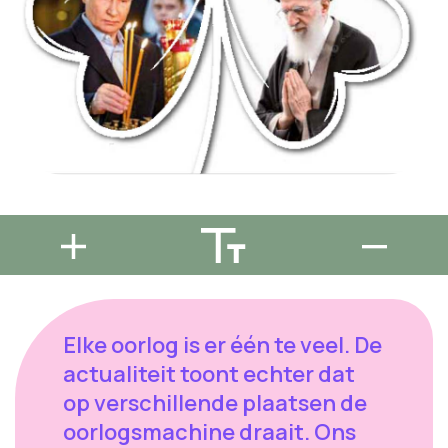
Elke oorlog is er één te veel. De
actualiteit toont echter dat
op verschillende plaatsen de
oorlogsmachine draait. Ons