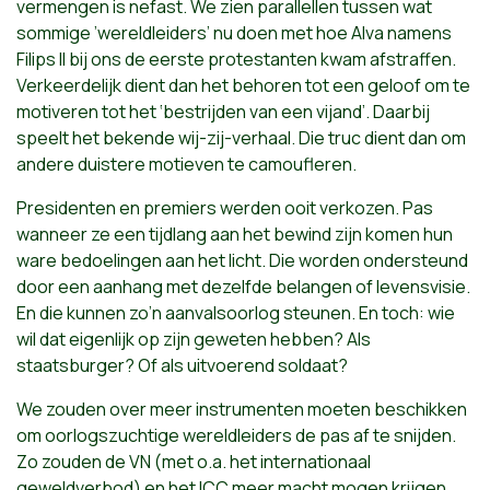
vermengen is nefast. We zien parallellen tussen wat
sommige ’wereldleiders’ nu doen met hoe Alva namens
Filips II bij ons de eerste protestanten kwam afstraffen.
Verkeerdelijk dient dan het behoren tot een geloof om te
motiveren tot het ‘bestrijden van een vijand’. Daarbij
speelt het bekende wij-zij-verhaal. Die truc dient dan om
andere duistere motieven te camoufleren.
Presidenten en premiers werden ooit verkozen. Pas
wanneer ze een tijdlang aan het bewind zijn komen hun
ware bedoelingen aan het licht. Die worden ondersteund
door een aanhang met dezelfde belangen of levensvisie.
En die kunnen zo’n aanvalsoorlog steunen. En toch: wie
wil dat eigenlijk op zijn geweten hebben? Als
staatsburger? Of als uitvoerend soldaat?
We zouden over meer instrumenten moeten beschikken
om oorlogszuchtige wereldleiders de pas af te snijden.
Zo zouden de VN (met o.a. het internationaal
geweldverbod) en het ICC meer macht mogen krijgen.