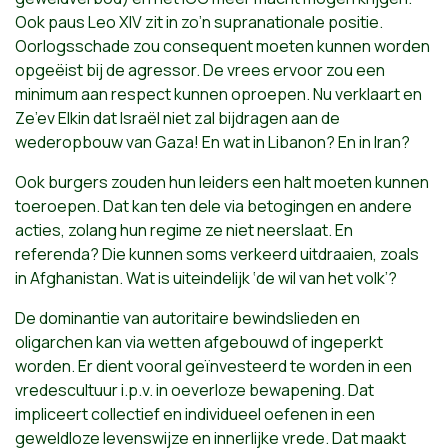
Ook paus Leo XIV zit in zo’n supranationale positie.
Oorlogsschade zou consequent moeten kunnen worden
opgeëist bij de agressor. De vrees ervoor zou een
minimum aan respect kunnen oproepen. Nu verklaart en
Ze’ev Elkin dat Israël niet zal bijdragen aan de
wederopbouw van Gaza! En wat in Libanon? En in Iran?
Ook burgers zouden hun leiders een halt moeten kunnen
toeroepen. Dat kan ten dele via betogingen en andere
acties, zolang hun regime ze niet neerslaat. En
referenda? Die kunnen soms verkeerd uitdraaien, zoals
in Afghanistan. Wat is uiteindelijk ‘de wil van het volk’?
De dominantie van autoritaire bewindslieden en
oligarchen kan via wetten afgebouwd of ingeperkt
worden. Er dient vooral geïnvesteerd te worden in een
vredescultuur i.p.v. in oeverloze bewapening. Dat
impliceert collectief en individueel oefenen in een
geweldloze levenswijze en innerlijke vrede. Dat maakt