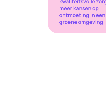
kwaliteitsvolle zor
meer kansen op
ontmoeting in een
groene omgeving.