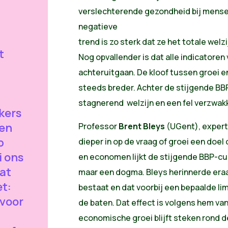
verslechterende gezondheid bij mense
negatieve
trend is zo sterk dat ze het totale wel
t
Nog opvallender is dat alle indicatoren 
achteruitgaan. De kloof tussen groei e
n
steeds breder. Achter de stijgende BBP
stagnerend welzijn en een fel verzwa
kers
een
Professor
Brent Bleys
(UGent), expert
p
dieper in op de vraag of groei een doel o
 ons
en economen lijkt de stijgende BBP-cur
at
maar een dogma. Bleys herinnerde eraa
et:
bestaat en dat voorbij een bepaalde li
voor
de baten. Dat effect is volgens hem va
economische groei blijft steken rond de