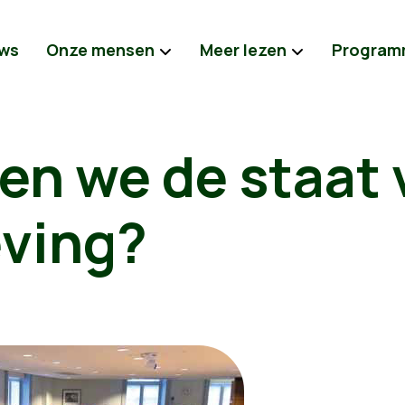
ws
Onze mensen
Meer lezen
Program
en we de staat 
ving?