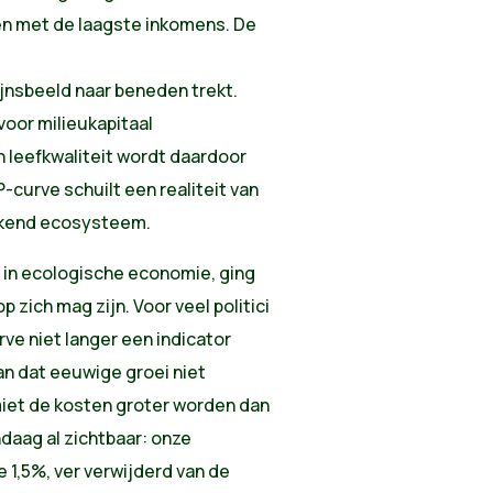
n met de laagste inkomens. De
zijnsbeeld naar beneden trekt.
voor milieukapitaal
n leefkwaliteit wordt daardoor
-curve schuilt een realiteit van
kkend ecosysteem.
 in ecologische economie, ging
p zich mag zijn. Voor veel politici
ve niet langer een indicator
n dat eeuwige groei niet
miet de kosten groter worden dan
ndaag al zichtbaar: onze
 1,5%, ver verwijderd van de