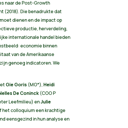
ees naar de Post-Growth
t (2018). Die benadrukte dat
 moet dienen en de impact op
ctieve productie, herverdeling,
ijke internationale handel bieden
omstbeeld: economie binnen
citaat van de Amerikaanse
zijn genoeg indicatoren. We
met
Gie Goris
(MO*),
Heidi
Nelles De Coninck
(COO P
ter Leefmilieu) en
Julie
 het colloquium een krachtige
nd eensgezind in hun analyse en