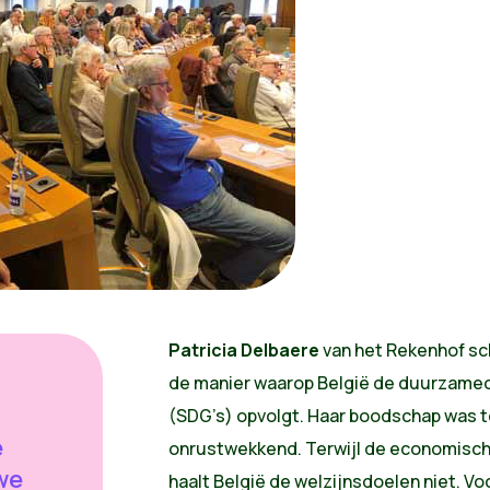
Patricia Delbaere
van het Rekenhof sc
de manier waarop België de duurzameo
(SDG’s) opvolgt. Haar boodschap was 
e
onrustwekkend. Terwijl de economische 
we
haalt België de welzijnsdoelen niet. Vo