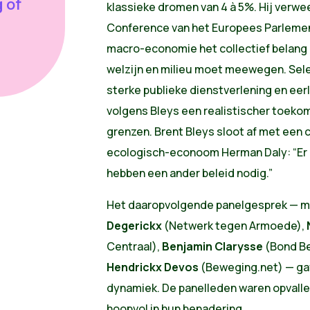
g of
klassieke dromen van 4 à 5%. Hij verw
Conference van het Europees Parlemen
macro-economie het collectief belang
welzijn en milieu moet meewegen. Sele
sterke publieke dienstverlening en eerl
volgens Bleys een realistischer toek
grenzen. Brent Bleys sloot af met een 
ecologisch-econoom Herman Daly: “Er 
hebben een ander beleid nodig.”
Het daaropvolgende panelgesprek — 
Degerickx
(Netwerk tegen Armoede),
Centraal),
Benjamin Clarysse
(Bond Be
Hendrickx Devos
(Beweging.net) — gaf
dynamiek. De panelleden waren opvalle
hoopvol in hun benadering.