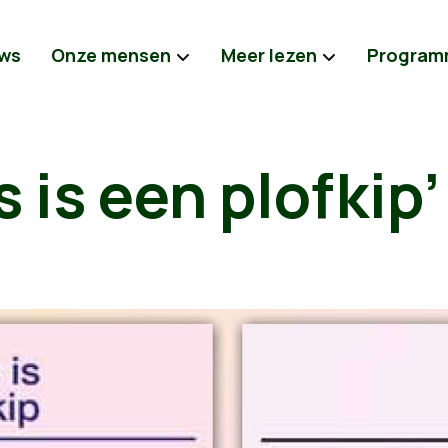
ws
Onze mensen
Meer lezen
Program
 is een plofkip’