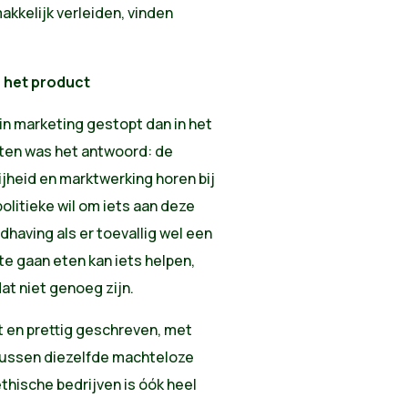
makkelijk verleiden, vinden
n het product
in marketing gestopt dan in het
anten was het antwoord: de
ijheid en marktwerking horen bij
olitieke wil om iets aan deze
having als er toevallig wel een
te gaan eten kan iets helpen,
at niet genoeg zijn.
t en prettig geschreven, met
 tussen diezelfde machteloze
hische bedrijven is óók heel