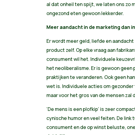
al dat onheil ten spijt, we laten ons zo 
ongezond eten gewoon lekkerder.
Meer aandacht in de marketing dan i
Er wordt meer geld, liefde en aandacht 
product zelf. Op elke vraag aan fabrik
consument wil het. Individuele keuzevr
het neoliberalisme. Er is gewoon geen p
praktijken te veranderen. Ook geen hand
wet is. Individuele acties om gezonder 
maar voor het gros van de mensen zal d
‘De mens is een plofkip’ is zeer compac
cynische humor en veel feiten. De link
consument en de op winst beluste, onet