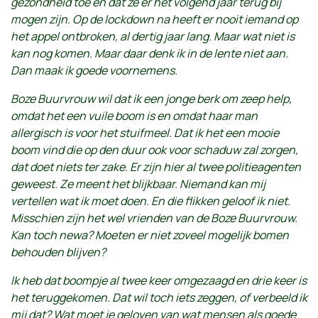
gezondheid toe en dat ze er het volgend jaar terug bij
mogen zijn. Op de lockdown na heeft er nooit iemand op
het appel ontbroken, al dertig jaar lang. Maar wat niet is
kan nog komen. Maar daar denk ik in de lente niet aan.
Dan maak ik goede voornemens.
Boze Buurvrouw wil dat ik een jonge berk om zeep help,
omdat het een vuile boom is en omdat haar man
allergisch is voor het stuifmeel. Dat ik het een mooie
boom vind die op den duur ook voor schaduw zal zorgen,
dat doet niets ter zake. Er zijn hier al twee politieagenten
geweest. Ze meent het blijkbaar. Niemand kan mij
vertellen wat ik moet doen. En die flikken geloof ik niet.
Misschien zijn het wel vrienden van de Boze Buurvrouw.
Kan toch newa? Moeten er niet zoveel mogelijk bomen
behouden blijven?
Ik heb dat boompje al twee keer omgezaagd en drie keer is
het teruggekomen. Dat wil toch iets zeggen, of verbeeld ik
mij dat? Wat moet je geloven van wat mensen als goede