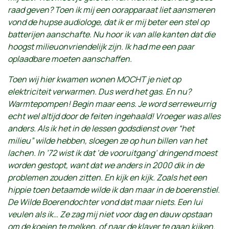
raad geven? Toen ik mij een oorapparaat liet aansmeren
vond de hupse audiologe, dat ik er mij beter een stel op
batterijen aanschafte. Nu hoor ik van alle kanten dat die
hoogst milieuonvriendelijk zijn. Ik had me een paar
oplaadbare moeten aanschaffen.
Toen wij hier kwamen wonen MOCHT je niet op
elektriciteit verwarmen. Dus werd het gas. En nu?
Warmtepompen! Begin maar eens. Je word serreweurrig
echt wel altijd door de feiten ingehaald! Vroeger was alles
anders. Als ik het in de lessen godsdienst over “het
milieu” wilde hebben, sloegen ze op hun billen van het
lachen. In ’72 wist ik dat ‘de vooruitgang’ dringend moest
worden gestopt, want dat we anders in 2000 dik in de
problemen zouden zitten. En kijk en kijk. Zoals het een
hippie toen betaamde wilde ik dan maar in de boerenstiel.
De Wilde Boerendochter vond dat maar niets. Een lui
veulen als ik… Ze zag mij niet voor dag en dauw opstaan
om de koeien te melken, of naar de klaver te gaan kijken.