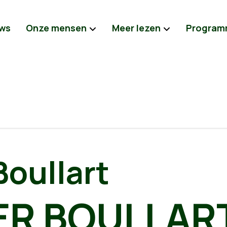
ws
Onze mensen
Meer lezen
Program
Boullart
R BOULLAR