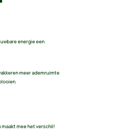
ieuwbare energie een
 zwakkeren meer ademruimte
plooien.
m maakt mee het verschil!