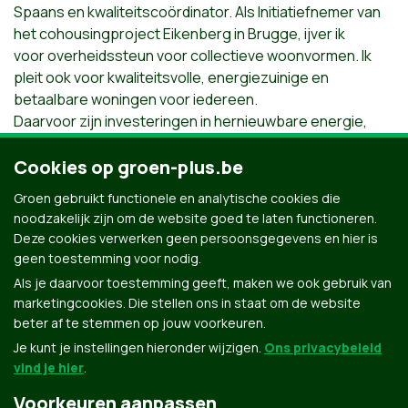
Spaans en kwaliteitscoördinator. Als Initiatiefnemer van
het cohousingproject Eikenberg in Brugge, ijver ik
voor overheidssteun voor collectieve woonvormen. Ik
pleit ook voor kwaliteitsvolle, energiezuinige en
betaalbare woningen voor iedereen.
Daarvoor zijn investeringen in hernieuwbare energie,
het doorvoeren van een betonstop en een
globaal groenbeleidsplan noodzakelijk.
Cookies op groen-plus.be
Kies met mij voor gedeelde en publieke groene
Groen gebruikt functionele en analytische cookies die
ruimte, betaalbaar wonen en levenslang woonrecht voor
noodzakelijk zijn om de website goed te laten functioneren.
iedereen, frequenter en duurzamer openbaar vervoer
Deze cookies verwerken geen persoonsgegevens en hier is
en gedeelde mobiliteit.
geen toestemming voor nodig.
Als je daarvoor toestemming geeft, maken we ook gebruik van
marketingcookies. Die stellen ons in staat om de website
beter af te stemmen op jouw voorkeuren.
Je kunt je instellingen hieronder wijzigen.
Ons privacybeleid
vind je hier
.
Voorkeuren aanpassen