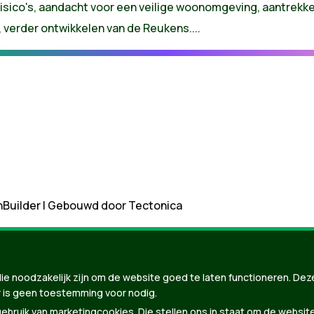
sico's, aandacht voor een veilige woonomgeving, aantrekke
, verder ontwikkelen van de Reukens....
nBuilder
| Gebouwd door
Tectonica
ie noodzakelijk zijn om de website goed te laten functioneren. Dez
 is geen toestemming voor nodig.
bruik van marketingcookies. Die stellen ons in staat om de websit