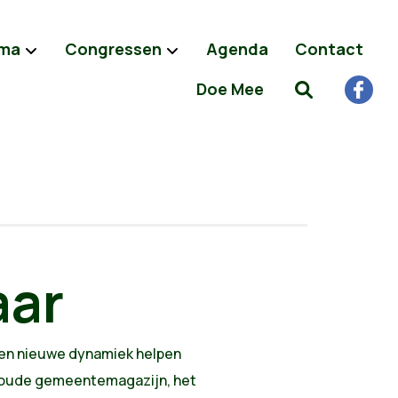
ma
Congressen
Agenda
Contact
Doe Mee
aar
 een nieuwe dynamiek helpen
et oude gemeentemagazijn, het