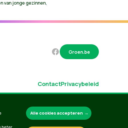
n van jonge gezinnen,
Groen.be
Contact
Privacybeleid
Alle cookies accepteren
e
e beter