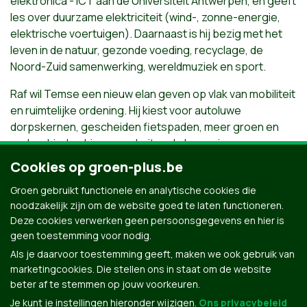
elektronica - ICT aan de Universiteit Antwerpen, en geeft
les over duurzame elektriciteit (wind-, zonne-energie,
elektrische voertuigen). Daarnaast is hij bezig met het
leven in de natuur, gezonde voeding, recyclage, de
Noord-Zuid samenwerking, wereldmuziek en sport.
Raf wil Temse een nieuw elan geven op vlak van mobiliteit
en ruimtelijke ordening. Hij kiest voor autoluwe
dorpskernen, gescheiden fietspaden, meer groen en
parkgebieden binnen en buiten de kern, nieuwe vormen
van wonen, mensen die elkaar vinden op straat en in
Cookies op groen-plus.be
buurthuizen.
Groen gebruikt functionele en analytische cookies die
“Realistisch en to the point”
noodzakelijk zijn om de website goed te laten functioneren.
Deze cookies verwerken geen persoonsgegevens en hier is
geen toestemming voor nodig.
Als je daarvoor toestemming geeft, maken we ook gebruik van
marketingcookies. Die stellen ons in staat om de website
beter af te stemmen op jouw voorkeuren.
Je kunt je instellingen hieronder wijzigen.
Ons privacybeleid