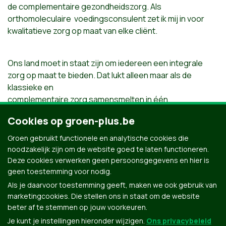
de complementaire gezondheidszorg. Als
orthomoleculaire voedingsconsulent zet ik mij in voor
kwalitatieve zorg op maat van elke cliënt.
Ons land moet in staat zijn om iedereen een integrale
zorg op maat te bieden. Dat lukt alleen maar als de
klassieke en
complementaire zorg samensmelten in één
integraal zorgbeleid. Dan pas wordt het betaalbaar voor
Cookies op groen-plus.be
iedereen.
Groen gebruikt functionele en analytische cookies die
noodzakelijk zijn om de website goed te laten functioneren.
Tijd dus voor actie. Kies samen met mij voor een integrale
Deze cookies verwerken geen persoonsgegevens en hier is
en betaalbare zorg op maat.
geen toestemming voor nodig.
Als je daarvoor toestemming geeft, maken we ook gebruik van
marketingcookies. Die stellen ons in staat om de website
beter af te stemmen op jouw voorkeuren.
Je kunt je instellingen hieronder wijzigen.
Ons privacybeleid