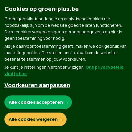
weeskinderen.
Cookies op groen-plus.be
Groen gebruikt functionele en analytische cookies die
noodzakelijk zijn om de website goed te laten functioneren.
Deze cookies verwerken geen persoonsgegevens en hier is
geen toestemming voor nodig.
Als je daarvoor toestemming geeft, maken we ook gebruik van
marketingcookies. Die stellen ons in staat om de website
Groen.be
beter af te stemmen op jouw voorkeuren.
Je kunt je instellingen hieronder wijzigen.
Ons privacybeleid
vind je hier
.
Contact
Privacybeleid
Voorkeuren aanpassen
© Copyright Groen 2026 | Gemaakt met
NationBuilder
| Gebouwd door
Tectonica
Noodzakelijke cookies:
Alle cookies accepteren
Functionele en analytische cookies:
Alle cookies weigeren