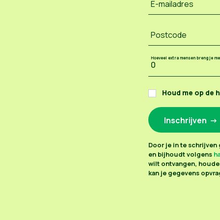
E-mailadres
Postcode
Hoeveel extra mensen breng je m
Houd me op de 
Door je in te schrijve
en bijhoudt volgens
ha
wilt ontvangen, houden
kan je gegevens opvrag