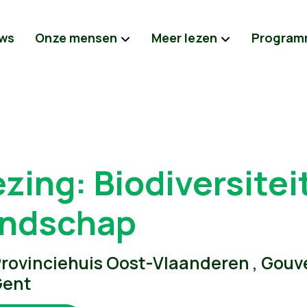
ws
Onze mensen
Meer lezen
Program
zing: Biodiversitei
andschap
rovinciehuis Oost-Vlaanderen , Gou
Gent