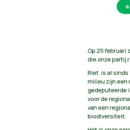
I
Op 25 februari 
die onze partij ri
Riet is al sind
milieu zijn een 
gedeputeerde i
voor de regiona
van een regiona
biodiversiteit.
Het is onze eer