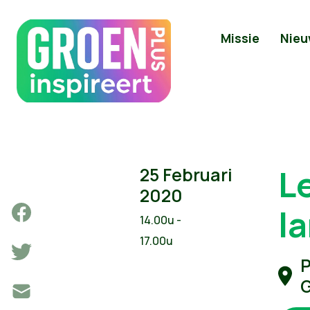
Missie
Nieu
Le
25 Februari
2020
l
14.00u -
17.00u
P