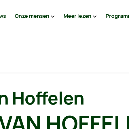
ws
Onze mensen
Meer lezen
Program
n Hoffelen
 VAN HOFFEL