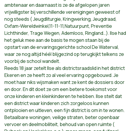
ambtenaar en daarnaast is ze de afgelopen jaren
vrijwilligster bij verschillende verenigingen geweest of
nog steeds ( Jeugdliturgie, Kringwerking, Jeugdraad,
Oxfam-Wereldwinkel,11-11-11,Natuurpunt, Preventie
Lichthinder, Trage Wegen, Ademloos, Ringland…). Ilse had
het geluk mee aan de basis te mogen staan bij de
opstart van de ervaringsgerichte school De Waterval,
waar ze nog altijd héél blijgezind op terugkijkt telkens ze
voorbij de school wandelt.
Reeds 18 jaar zetelt Ilse als districtsraadslid in het district
Ekeren en ze heeft zo al veel ervaring opgebouwd. Je
moet haar niks wijsmaken want ze kent de dossiers door
en door. En dit doet ze om een betere toekomst voor
onze kinderen en kleinkinderen te hebben. llse stelt dat
een district waar kinderen zich zorgeloos kunnen
ontplooien en uitleven, een fijn district is om in te wonen.
Betaalbare woningen, veilige straten, beter openbaar
vervoer en deelmobiliteit, behoud van open ruimte (