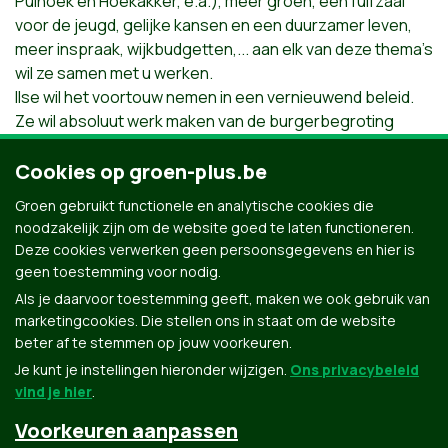
Puihoek en Hoekakker, e.a.), meer groen, een fuifzaal
voor de jeugd, gelijke kansen en een duurzamer leven,
meer inspraak, wijkbudgetten,... aan elk van deze thema’s
wil ze samen met u werken.
Ilse wil het voortouw nemen in een vernieuwend beleid.
Ze wil absoluut werk maken van de burgerbegroting
,waarbij de Ekerenaars autonoom beslissen over 10%
van de totale begroting. Want samen met de burgers
Cookies op groen-plus.be
maken we in Ekeren het verschil en kiezen we voor een
Groen gebruikt functionele en analytische cookies die
gezondere, eerlijkere en menselijkere samenleving.
noodzakelijk zijn om de website goed te laten functioneren.
Ekeren kan dat.
Deze cookies verwerken geen persoonsgegevens en hier is
geen toestemming voor nodig.
Als je daarvoor toestemming geeft, maken we ook gebruik van
marketingcookies. Die stellen ons in staat om de website
beter af te stemmen op jouw voorkeuren.
Je kunt je instellingen hieronder wijzigen.
Ons privacybeleid
vind je hier
.
Voorkeuren aanpassen
Groen.be