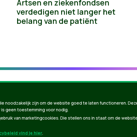
Artsen en ziekenfondsen
verdedigen niet langer het
belang van de patiënt
ie noodzakelijk zijn om de website goed te laten functioneren. Dez
 is geen toestemming voor nodig.
bruik van marketingcookies. Die stellen ons in staat om de websit
ybeleid vind je hier
.
nBuilder
| Gebouwd door
Tectonica