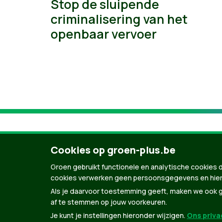
Stop de sluipende
criminalisering van het
openbaar vervoer
Cookies op groen-plus.be
Groen gebruikt functionele en analytische cookies d
cookies verwerken geen persoonsgegevens en hier
Als je daarvoor toestemming geeft, maken we ook ge
af te stemmen op jouw voorkeuren.
Je kunt je instellingen hieronder wijzigen.
Ons privac
© Copyright Groen 2026 | Gemaakt met
Natio