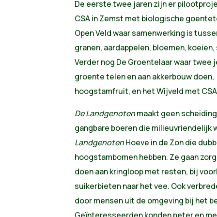
De eerste twee jaren zijn er pilootpro
CSA in Zemst met biologische goentete
Open Veld waar samenwerking is tusse
granen, aardappelen, bloemen, koeien,
Verder nog De Groentelaar waar twee 
groente telen en aan akkerbouw doen, 
hoogstamfruit, en het Wijveld met CSA 
De Landgenoten
maakt geen scheiding
gangbare boeren die milieuvriendelijk 
Landgenoten
Hoeve in de Zon die dub
hoogstambomen hebben. Ze gaan zorg
doen aan kringloop met resten, bij voo
suikerbieten naar het vee. Ook verbred
door mensen uit de omgeving bij het be
Geïnteresseerden konden peter en me