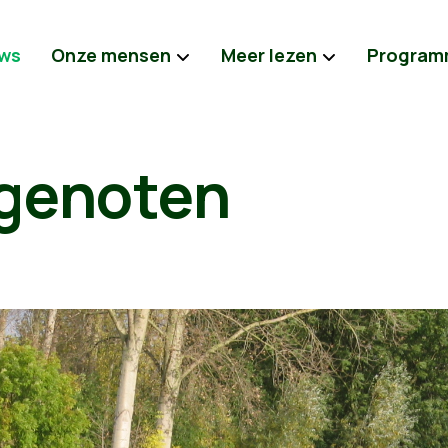
ws
Onze mensen
Meer lezen
Program
genoten