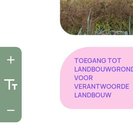
TOEGANG TOT
LANDBOUWGRON
VOOR
VERANTWOORDE
LANDBOUW