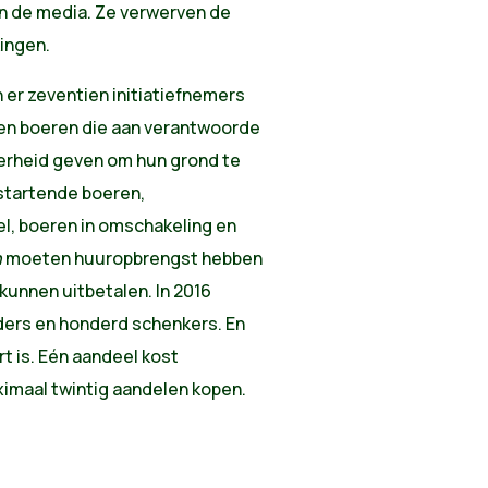
en de media. Ze verwerven de
ingen.
 er zeventien initiatiefnemers
llen boeren die aan verantwoorde
erheid geven om hun grond te
 startende boeren,
l, boeren in omschakeling en
n
moeten huuropbrengst hebben
kunnen uitbetalen. In 2016
ers en honderd schenkers. En
rt is. Eén aandeel kost
ximaal twintig aandelen kopen.