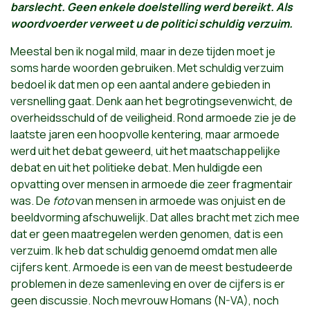
barslecht. Geen enkele doelstelling werd bereikt. Als
woordvoerder verweet u de politici schuldig verzuim.
Meestal ben ik nogal mild, maar in deze tijden moet je
soms harde woorden gebruiken. Met schuldig verzuim
bedoel ik dat men op een aantal andere gebieden in
versnelling gaat. Denk aan het begrotingsevenwicht, de
overheidsschuld of de veiligheid. Rond armoede zie je de
laatste jaren een hoopvolle kentering, maar armoede
werd uit het debat geweerd, uit het maatschappelijke
debat en uit het politieke debat. Men huldigde een
opvatting over mensen in armoede die zeer fragmentair
was. De
foto
van mensen in armoede was onjuist en de
beeldvorming afschuwelijk. Dat alles bracht met zich mee
dat er geen maatregelen werden genomen, dat is een
verzuim. Ik heb dat schuldig genoemd omdat men alle
cijfers kent. Armoede is een van de meest bestudeerde
problemen in deze samenleving en over de cijfers is er
geen discussie. Noch mevrouw Homans (N-VA), noch