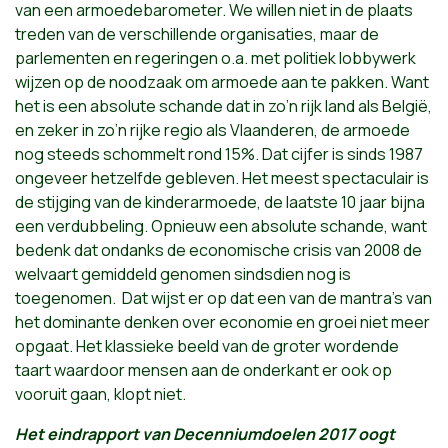
van een armoedebarometer. We willen niet in de plaats
treden van de verschillende organisaties, maar de
parlementen en regeringen o.a. met politiek lobbywerk
wijzen op de noodzaak om armoede aan te pakken. Want
het is een absolute schande dat in zo’n rijk land als België,
en zeker in zo’n rijke regio als Vlaanderen, de armoede
nog steeds schommelt rond 15%. Dat cijfer is sinds 1987
ongeveer hetzelfde gebleven. Het meest spectaculair is
de stijging van de kinderarmoede, de laatste 10 jaar bijna
een verdubbeling. Opnieuw een absolute schande, want
bedenk dat ondanks de economische crisis van 2008 de
welvaart gemiddeld genomen sindsdien nog is
toegenomen. Dat wijst er op dat een van de mantra’s van
het dominante denken over economie en groei niet meer
opgaat. Het klassieke beeld van de groter wordende
taart waardoor mensen aan de onderkant er ook op
vooruit gaan, klopt niet.
Het eindrapport van Decenniumdoelen 2017 oogt