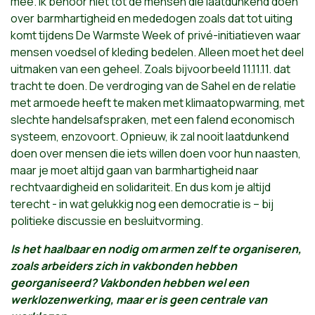
mee. Ik behoor niet tot de mensen die laatdunkend doen
over barmhartigheid en mededogen zoals dat tot uiting
komt tijdens De Warmste Week of privé-initiatieven waar
mensen voedsel of kleding bedelen. Alleen moet het deel
uitmaken van een geheel. Zoals bijvoorbeeld 11.11.11. dat
tracht te doen. De verdroging van de Sahel en de relatie
met armoede heeft te maken met klimaatopwarming, met
slechte handelsafspraken, met een falend economisch
systeem, enzovoort. Opnieuw, ik zal nooit laatdunkend
doen over mensen die iets willen doen voor hun naasten,
maar je moet altijd gaan van barmhartigheid naar
rechtvaardigheid en solidariteit. En dus kom je altijd
terecht - in wat gelukkig nog een democratie is – bij
politieke discussie en besluitvorming.
Is het haalbaar en nodig om armen zelf te organiseren,
zoals arbeiders zich in vakbonden hebben
georganiseerd? Vakbonden hebben wel een
werklozenwerking, maar er is geen centrale van