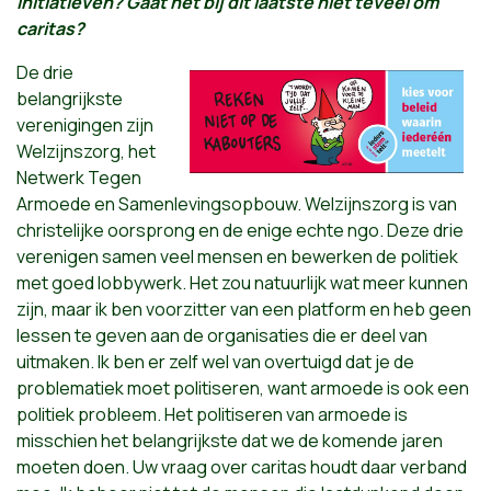
initiatieven? Gaat het bij dit laatste niet teveel om
caritas?
De drie
belangrijkste
verenigingen zijn
Welzijnszorg, het
Netwerk Tegen
Armoede en Samenlevingsopbouw. Welzijnszorg is van
christelijke oorsprong en de enige echte ngo. Deze drie
verenigen samen veel mensen en bewerken de politiek
met goed lobbywerk. Het zou natuurlijk wat meer kunnen
zijn, maar ik ben voorzitter van een platform en heb geen
lessen te geven aan de organisaties die er deel van
uitmaken. Ik ben er zelf wel van overtuigd dat je de
problematiek moet politiseren, want armoede is ook een
politiek probleem. Het politiseren van armoede is
misschien het belangrijkste dat we de komende jaren
moeten doen. Uw vraag over caritas houdt daar verband