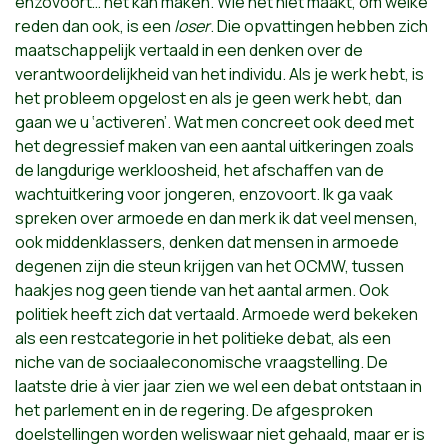
enzovoort… het kan maken. Wie het niet maakt, om welke
reden dan ook, is een
loser
. Die opvattingen hebben zich
maatschappelijk vertaald in een denken over de
verantwoordelijkheid van het individu. Als je werk hebt, is
het probleem opgelost en als je geen werk hebt, dan
gaan we u ‘activeren’. Wat men concreet ook deed met
het degressief maken van een aantal uitkeringen zoals
de langdurige werkloosheid, het afschaffen van de
wachtuitkering voor jongeren, enzovoort. Ik ga vaak
spreken over armoede en dan merk ik dat veel mensen,
ook middenklassers, denken dat mensen in armoede
degenen zijn die steun krijgen van het OCMW, tussen
haakjes nog geen tiende van het aantal armen. Ook
politiek heeft zich dat vertaald. Armoede werd bekeken
als een restcategorie in het politieke debat, als een
niche van de sociaaleconomische vraagstelling. De
laatste drie à vier jaar zien we wel een debat ontstaan in
het parlement en in de regering. De afgesproken
doelstellingen worden weliswaar niet gehaald, maar er is