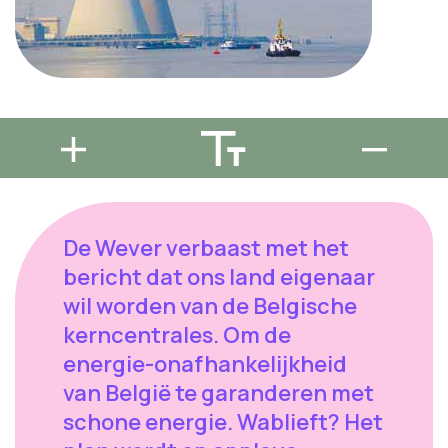
De Wever verbaast met het
bericht dat ons land eigenaar
wil worden van de Belgische
kerncentrales. Om de
energie-onafhankelijkheid
van België te garanderen met
schone energie. Wablieft? Het