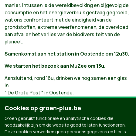
manier. Intussen is de wereldbevolking en bijgevolg de
consumptie en het energieverbruik gestaag gegroeid,
wat ons confronteert met de eindigheid van de
grondstoffen, extreme weerfenomenen, de overvloed
aan afval en het verlies van de biodiversiteit van de
planeet.
Samenkomst aan het station in Oostende om 12u30.
We starten het bezoek aan MuZee om 13u.
Aansluitend, rond 16u, drinken we nog samen een glas
in
" De Grote Post " in Oostende.
Onze gids in André Baert.
Cookies op groen-plus.be
Toegangsprijzen MuZee : €12 tot 64 jaar, €10 vanaf 65
Groen gebruikt functionele en analytische cookies die
jaar
noodzakelijk zijn om de website goed te laten functioneren.
Deze cookies verwerken geen persoonsgegevens en hier is