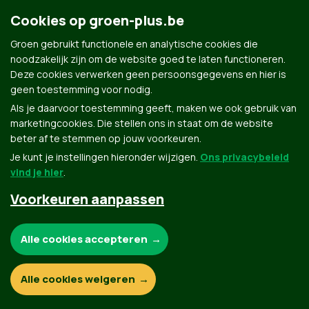
Cookies op groen-plus.be
Groen gebruikt functionele en analytische cookies die
Groen.be
noodzakelijk zijn om de website goed te laten functioneren.
Deze cookies verwerken geen persoonsgegevens en hier is
geen toestemming voor nodig.
Contact
Privacybeleid
Als je daarvoor toestemming geeft, maken we ook gebruik van
marketingcookies. Die stellen ons in staat om de website
© Copyright Groen 2026 | Gemaakt met
NationBuilder
| Gebouwd door
Tectonica
beter af te stemmen op jouw voorkeuren.
Je kunt je instellingen hieronder wijzigen.
Ons privacybeleid
vind je hier
.
Voorkeuren aanpassen
Noodzakelijke cookies:
Alle cookies accepteren
Functionele en analytische cookies:
Alle cookies weigeren