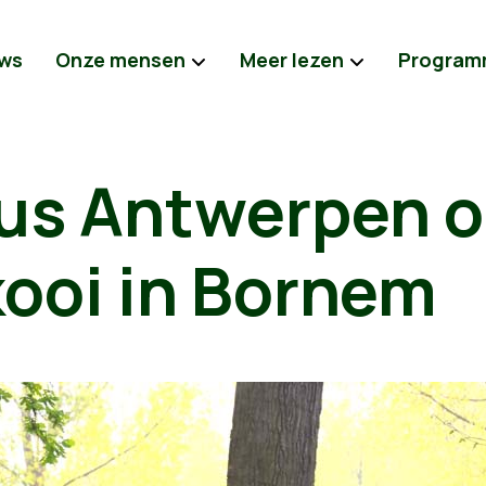
ws
Onze mensen
Meer lezen
Program
us Antwerpen o
ooi in Bornem