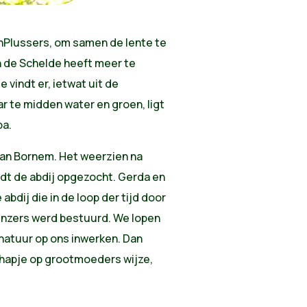
enPlussers, om samen de lente te
 de Schelde heeft meer te
e vindt er, ietwat uit de
r te midden water en groen, ligt
pa.
van Bornem. Het weerzien na
ordt de abdij opgezocht. Gerda en
bdij die in de loop der tijd door
ënzers werd bestuurd. We lopen
natuur op ons inwerken. Dan
ehapje op grootmoeders wijze,