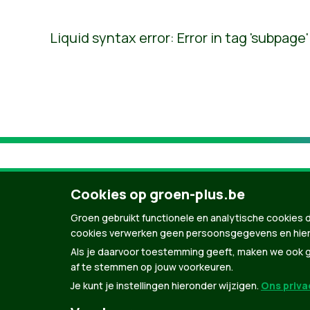
Liquid syntax error: Error in tag 'subpage
Cookies op groen-plus.be
Groen gebruikt functionele en analytische cookies d
cookies verwerken geen persoonsgegevens en hier
Als je daarvoor toestemming geeft, maken we ook ge
af te stemmen op jouw voorkeuren.
Je kunt je instellingen hieronder wijzigen.
Ons privac
© Copyright Groen 2026 | Gemaakt met
Natio