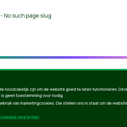
' - No such page slug
ie noodzakelijk zijn om de website goed te laten functioneren. Dez
 is geen toestemming voor nodig.
bruik van marketingcookies. Die stellen ons in staat om de websit
ybeleid vind je hier
.
nBuilder
| Gebouwd door
Tectonica