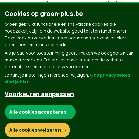
inwoners een strijd voeren voor meer inspraak in het
bestuur van de gemeente.
Cookies op groen-plus.be
Het behoud van het groene hart in het centrum van
Groen gebruikt functionele en analytische cookies die
Beerse is iets wat hem nauw aan het hart ligt.
noodzakelijk zijn om de website goed te laten functioneren.
Deze cookies verwerken geen persoonsgegevens en hier is
Frans vult met glans onze plaats 21!
geen toestemming voor nodig.
Als je daarvoor toestemming geeft, maken we ook gebruik van
marketingcookies. Die stellen ons in staat om de website
beter af te stemmen op jouw voorkeuren.
Je kunt je instellingen hieronder wijzigen.
Ons privacybeleid
vind je hier
.
Voorkeuren aanpassen
Groen.be
Noodzakelijke cookies:
Alle cookies accepteren
Contact
Privacybeleid
Functionele en analytische cookies:
Alle cookies weigeren
© Copyright Groen 2026 | Gemaakt met
NationBuilder
| Gebouwd door
Tectonica