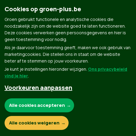
50 en 70 euro. Indien we werkelijk kiezen voor een
Cookies op groen-plus.be
duurzame toekomst met natuur als deel van de oplossing
is moeten we het budget vertienvoudigen. Dit is
Groen gebruikt functionele en analytische cookies die
trouwens een goede investering met heel wat
noodzakelijk zijn om de website goed te laten functioneren.
terugverdien effecten. Natuur is essentieel om
Deze cookies verwerken geen persoonsgegevens en hier is
klimaatverandering op te vangen, ecosysteemdiensten
geen toestemming voor nodig.
in stand te houden, het welzijn van de mens te verhogen.
Als je daarvoor toestemming geeft, maken we ook gebruik van
marketingcookies. Die stellen ons in staat om de website
beter af te stemmen op jouw voorkeuren.
Je kunt je instellingen hieronder wijzigen.
Ons privacybeleid
vind je hier
.
Voorkeuren aanpassen
Noodzakelijke cookies:
Alle cookies accepteren
Groen.be
Functionele en analytische cookies:
Alle cookies weigeren
Contact
Privacybeleid