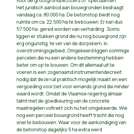
voor de grootgrondbezitters of speculanten.
Het juridisch aanbod aan bouwgronden bedraagt
vandaag ca. 80.000 ha. De betonstop biedt nog
ruimte om ca. 22.500 ha te bebouwen. Er kan dus
57.500 ha. gered worden van verharding . Soms
liggen er stukken grond die nu nog bouwgrond zijn
erg ongunstig, te ver van de dorpskern, in
overstromingsgebied…Omgekeerd liggen sommige
percelen die nu een andere bestemming hebben
beter om op te bouwen. Om dit allemaal uit te
voeren is een zogenaamd instrumentendecreet
nodig dat deze ruil praktisch mogelijk maakt en een
vergoeding voorziet voor iemands grond die minder
waard wordt. Omdat de Vlaamse regering almaar
talmt met de goedkeuring van de concrete
maatregelen voltrekt zich nu het omgekeerde. Wie
nog een perceel bouwgrond heeft tracht die nog
snel te bebouwen. Waar voor de aankondiging van
de betonstop dagelijks 5 ha extra werd