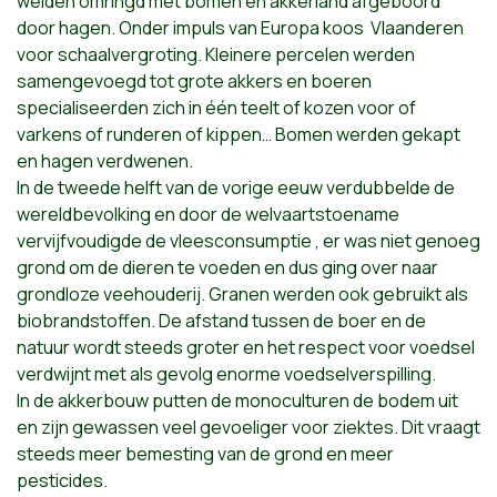
weiden omringd met bomen en akkerland afgeboord
door hagen. Onder impuls van Europa koos Vlaanderen
voor schaalvergroting. Kleinere percelen werden
samengevoegd tot grote akkers en boeren
specialiseerden zich in één teelt of kozen voor of
varkens of runderen of kippen… Bomen werden gekapt
en hagen verdwenen.
In de tweede helft van de vorige eeuw verdubbelde de
wereldbevolking en door de welvaartstoename
vervijfvoudigde de vleesconsumptie , er was niet genoeg
grond om de dieren te voeden en dus ging over naar
grondloze veehouderij. Granen werden ook gebruikt als
biobrandstoffen. De afstand tussen de boer en de
natuur wordt steeds groter en het respect voor voedsel
verdwijnt met als gevolg enorme voedselverspilling.
In de akkerbouw putten de monoculturen de bodem uit
en zijn gewassen veel gevoeliger voor ziektes. Dit vraagt
steeds meer bemesting van de grond en meer
pesticides.