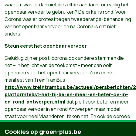
waarom was er dan niet diezelfde aandacht om veilig het
openbaar vervoer te gebruiken? De cirkel is rond. Voor
Corona was er protest tegen tweederangs-behandeling
van het openbaar vervoer en na Corona is dat niet
anders.
Steun eerst het openbaar vervoer
Gelukkig zijn er post-corona ook andere stemmen die
het – in het licht van de toekomst - meer dan ooit
opnemen voor het openbaar vervoer. Zo is er het
manifest van TreinTramBus
http://www.treintrambus.be/actueel/persberichten/
platformtekst-het-tij-keren-meer-en-beter-ov-in-
en-rond-antwerpen.html
dat pleit voor beter en meer
openbaar vervoer in en rond Antwerpen maar model
staat voor heel Vlaanderen, teken het! En ook de oproep
van verschillende milieuorganisaties aan de federale en
Vlaamse overheden om éérst het openbaar vervoer te
Cookies op groen-plus.be