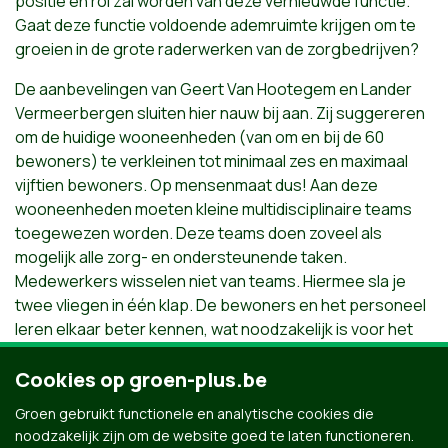
positie en rol zal worden van deze vernieuwde functie.
Gaat deze functie voldoende ademruimte krijgen om te
groeien in de grote raderwerken van de zorgbedrijven?
De aanbevelingen van Geert Van Hootegem en Lander
Vermeerbergen sluiten hier nauw bij aan. Zij suggereren
om de huidige wooneenheden (van om en bij de 60
bewoners) te verkleinen tot minimaal zes en maximaal
vijftien bewoners. Op mensenmaat dus! Aan deze
wooneenheden moeten kleine multidisciplinaire teams
toegewezen worden. Deze teams doen zoveel als
mogelijk alle zorg- en ondersteunende taken.
Medewerkers wisselen niet van teams. Hiermee sla je
twee vliegen in één klap. De bewoners en het personeel
leren elkaar beter kennen, wat noodzakelijk is voor het
creëren van een warm en vertrouwd thuisgevoel voor de
bewoner en het versterkt de werkbaarheid van de jobs.
Cookies op groen-plus.be
In deze vorm van arbeidsorganisatie wordt de kans
Groen gebruikt functionele en analytische cookies die
bovendien kleiner dat bewoners en personeel COVID-19
noodzakelijk zijn om de website goed te laten functioneren.