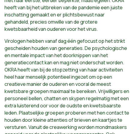
met haar eerste, eerder beperkte, maatregelen. OKRA
heeft van bij het uitbreken van de pandemie een juiste
inschatting gemaakt en er plichtsbewust naar
gehandeld, precies omwille van de grotere
kwetsbaarheid van ouderen voor het virus.
Virologen hebben vanaf dag één gefocust op het strikt
gescheiden houden van generaties. De psychologische
en mentale impact van het doorknippen van het
generatiecontact kan en mag niet onderschat worden.
OKRA heeft van bij de stopzetting van haar activiteiten
heel haar menselijk potentieel ingezet om op een
creatieve manier de ouderen en vooral de meest
kwetsbare groepen maximaal te bereiken. Vrijwilligers en
personeel bellen, chatten en skypen regelmatig met een
extra luisterend oor voor de oudste en kwetsbaarste
leden. Plaatselijke groepen proberen met hen contact te
houden door kleine attenties of brieven en kaartjes te
versturen. Vanuit de creawerking worden mondmaskers