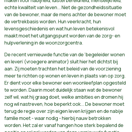
maken voor nabijheid, luisterbereidheid, menselijkheid,
echte kwaliteit van leven... Niet de gezondheidssituatie
van de bewoner, maar de mens achter de bewoner moet
de vertrekbasis worden. Hun veerkracht, hun
levensgeschiedenis en wat hun leven betekenisvol
maakt moet het uitgangspunt worden van de zorg- en
hulpverlening in de woonzorgcentra.
De recent vernieuwde functie van de ‘begeleider wonen
en leven’ (vroegere animator) sluit hier het dichtst bij
aan. Zij moeten trachten het beleid van de voorziening
meer te richten op wonen en leven in plaats van op zorg.
Er dient voor elke bewoner een woonleefplan opgesteld
te worden. Daarin moet duidelijk staan wat de bewoner
zelf wil, wat hij graag doet, welke ambities en dromen hij
nog wil nastreven, hoe beperkt ook... De bewoner moet
terug de regie over zijn eigen leven krijgen en de nabije
familie moet - waar nodig - hierbij nauw betrokken
worden. Het zal er vanaf hangen hoe sterk bepalend de