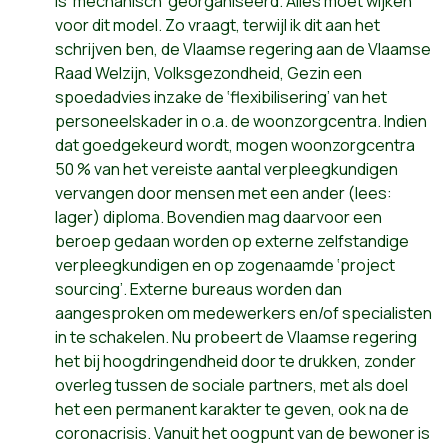
is ‘mechanisch’ georganiseerd. Alles moet wijken
voor dit model. Zo vraagt, terwijl ik dit aan het
schrijven ben, de Vlaamse regering aan de Vlaamse
Raad Welzijn, Volksgezondheid, Gezin een
spoedadvies inzake de ‘flexibilisering’ van het
personeelskader in o.a. de woonzorgcentra. Indien
dat goedgekeurd wordt, mogen woonzorgcentra
50 % van het vereiste aantal verpleegkundigen
vervangen door mensen met een ander (lees:
lager) diploma. Bovendien mag daarvoor een
beroep gedaan worden op externe zelfstandige
verpleegkundigen en op zogenaamde ‘project
sourcing’. Externe bureaus worden dan
aangesproken om medewerkers en/of specialisten
in te schakelen. Nu probeert de Vlaamse regering
het bij hoogdringendheid door te drukken, zonder
overleg tussen de sociale partners, met als doel
het een permanent karakter te geven, ook na de
coronacrisis. Vanuit het oogpunt van de bewoner is