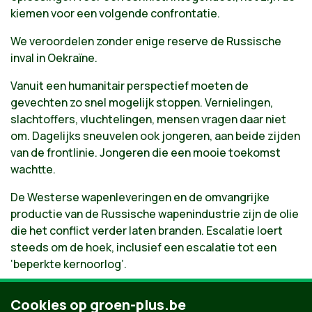
kiemen voor een volgende confrontatie.
We veroordelen zonder enige reserve de Russische
inval in Oekraïne.
Vanuit een humanitair perspectief moeten de
gevechten zo snel mogelijk stoppen. Vernielingen,
slachtoffers, vluchtelingen, mensen vragen daar niet
om. Dagelijks sneuvelen ook jongeren, aan beide zijden
van de frontlinie. Jongeren die een mooie toekomst
wachtte.
De Westerse wapenleveringen en de omvangrijke
productie van de Russische wapenindustrie zijn de olie
die het conflict verder laten branden. Escalatie loert
steeds om de hoek, inclusief een escalatie tot een
‘beperkte kernoorlog’.
Een logische stap is een wapenstilstand en het einde
Cookies op groen-plus.be
van de wapenleveringen. Beide partijen moeten