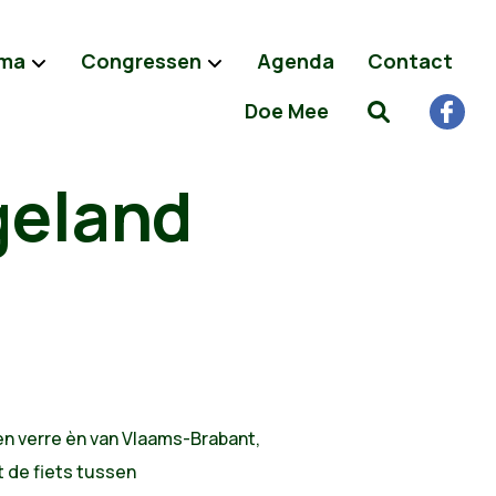
ma
Congressen
Agenda
Contact
Doe Mee
geland
n verre èn van Vlaams-Brabant,
 de fiets tussen