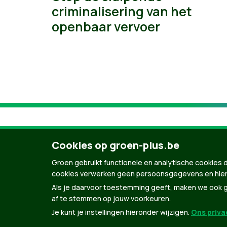
criminalisering van het
openbaar vervoer
Cookies op groen-plus.be
Groen gebruikt functionele en analytische cookies d
cookies verwerken geen persoonsgegevens en hier
Als je daarvoor toestemming geeft, maken we ook ge
af te stemmen op jouw voorkeuren.
Je kunt je instellingen hieronder wijzigen.
Ons privac
© Copyright Groen 2026 | Gemaakt met
Natio