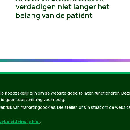
verdedigen niet langer het
belang van de patiënt
ie noodzakelijk zijn om de website goed te laten functioneren. Dez
 is geen toestemming voor nodig.
bruik van marketingcookies. Die stellen ons in staat om de websit
ybeleid vind je hier
.
nBuilder
| Gebouwd door
Tectonica