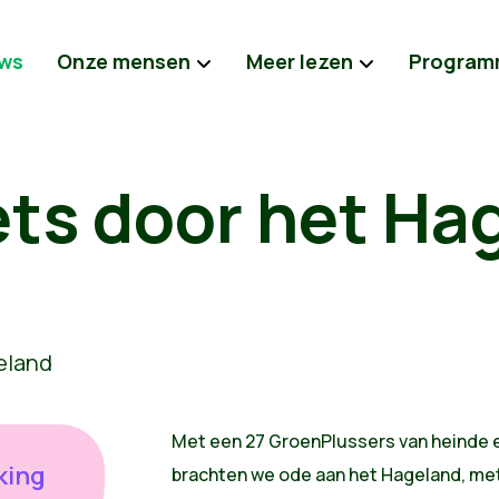
ws
Onze mensen
Meer lezen
Program
ets door het Ha
Met een 27 GroenPlussers van heinde e
king
brachten we ode aan het Hageland, met