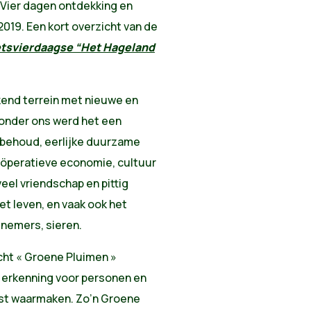
 Vier dagen ontdekking en
2019. Een kort overzicht van de
etsvierdaagse “Het Hageland
kend terrein met nieuwe en
onder ons werd het een
urbehoud, eerlijke duurzame
oöperatieve economie, cultuur
veel vriendschap en pittig
et leven, en vaak ook het
nemers, sieren.
cht « Groene Pluimen »
an erkenning voor personen en
ust waarmaken. Zo’n Groene