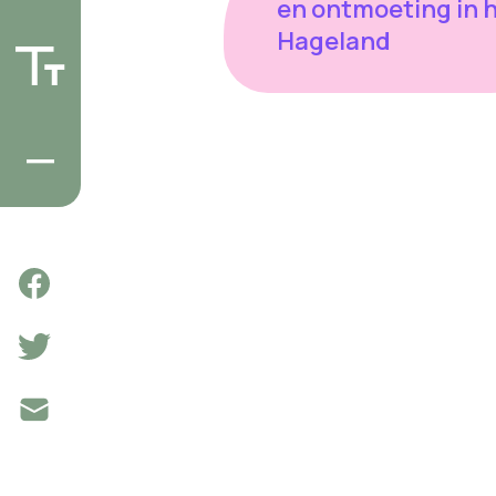
en ontmoeting in 
Hageland