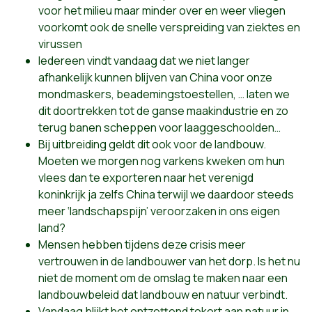
voor het milieu maar minder over en weer vliegen
voorkomt ook de snelle verspreiding van ziektes en
virussen
Iedereen vindt vandaag dat we niet langer
afhankelijk kunnen blijven van China voor onze
mondmaskers, beademingstoestellen, … laten we
dit doortrekken tot de ganse maakindustrie en zo
terug banen scheppen voor laaggeschoolden…
Bij uitbreiding geldt dit ook voor de landbouw.
Moeten we morgen nog varkens kweken om hun
vlees dan te exporteren naar het verenigd
koninkrijk ja zelfs China terwijl we daardoor steeds
meer ‘landschapspijn’ veroorzaken in ons eigen
land?
Mensen hebben tijdens deze crisis meer
vertrouwen in de landbouwer van het dorp. Is het nu
niet de moment om de omslag te maken naar een
landbouwbeleid dat landbouw en natuur verbindt.
Vandaag blijkt het ontzettend tekort aan natuur in