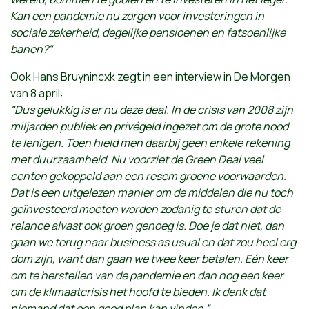
Kan een pandemie nu zorgen voor investeringen in
sociale zekerheid, degelijke pensioenen en fatsoenlijke
banen?"
Ook Hans Bruynincxk zegt in een interview in De Morgen
van 8 april:
"Dus gelukkig is er nu deze deal. In de crisis van 2008 zijn
miljarden publiek en privégeld ingezet om de grote nood
te lenigen. Toen hield men daarbij geen enkele rekening
met duurzaamheid. Nu voorziet de Green Deal veel
centen gekoppeld aan een resem groene voorwaarden.
Dat is een uitgelezen manier om de middelen die nu toch
geïnvesteerd moeten worden zodanig te sturen dat de
relance alvast ook groen genoeg is. Doe je dat niet, dan
gaan we terug naar business as usual en dat zou heel erg
dom zijn, want dan gaan we twee keer betalen. Eén keer
om te herstellen van de pandemie en dan nog een keer
om de klimaatcrisis het hoofd te bieden. Ik denk dat
niemand dat een goed plan kan vinden.”