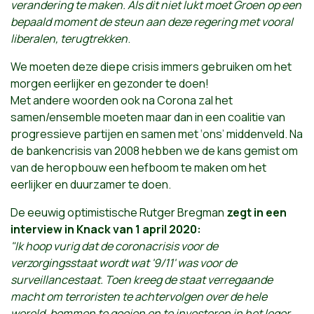
verandering te maken. Als dit niet lukt moet Groen op een
bepaald moment de steun aan deze regering met vooral
liberalen, terugtrekken
.
We moeten deze diepe crisis immers gebruiken om het
morgen eerlijker en gezonder te doen!
Met andere woorden ook na Corona zal het
samen/ensemble moeten maar dan in een coalitie van
progressieve partijen en samen met ‘ons’ middenveld. Na
de bankencrisis van 2008 hebben we de kans gemist om
van de heropbouw een hefboom te maken om het
eerlijker en duurzamer te doen.
De eeuwig optimistische Rutger Bregman
zegt in een
interview in Knack van 1 april 2020:
"Ik hoop vurig dat de coronacrisis voor de
verzorgingsstaat wordt wat '9/11' was voor de
surveillancestaat. Toen kreeg de staat verregaande
macht om terroristen te achtervolgen over de hele
wereld, bommen te gooien en te investeren in het leger.