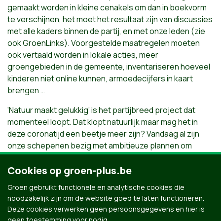
gemaakt worden in kleine cenakels om dan in boekvorm
te verschijnen, het moet het resultaat zijn van discussies
met alle kaders binnen de partij, en met onze leden (zie
ook GroenLinks). Voorgestelde maatregelen moeten
ook vertaald worden in lokale acties, meer
groengebieden in de gemeente, inventariseren hoeveel
kinderen niet online kunnen, armoedecijfers in kaart
brengen …
‘Natuur maakt gelukkig’ is het partijbreed project dat
momenteel loopt. Dat klopt natuurlijk maar mag het in
deze coronatijd een beetje meer zijn? Vandaag al zijn
onze schepenen bezig met ambitieuze plannen om
steden en dorpskernen te vergroenen, voorrang te
geven aan de zachte weggebruikers, waterlopen weer
Cookies op groen-plus.be
open te maken, beton op te breken, korte keten
Groen gebruikt functionele en analytische cookies die
voedselkringlopen te realiseren… laat ons daar een
noodzakelijk zijn om de website goed te laten functioneren.
megafoon op zetten. Zij bewijzen dat er echt wel
Deze cookies verwerken geen persoonsgegevens en hier is
alternatieven zijn!
geen toestemming voor nodig.