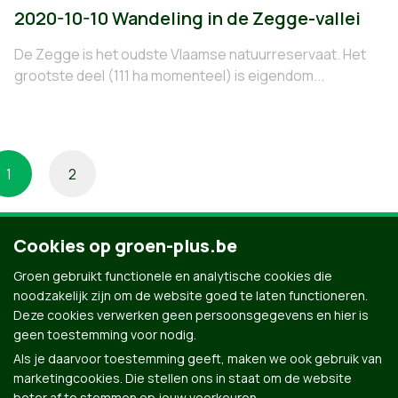
2020-10-10 Wandeling in de Zegge-vallei
De Zegge is het oudste Vlaamse natuurreservaat. Het
grootste deel (111 ha momenteel) is eigendom...
1
2
Cookies op groen-plus.be
Groen gebruikt functionele en analytische cookies die
noodzakelijk zijn om de website goed te laten functioneren.
Deze cookies verwerken geen persoonsgegevens en hier is
geen toestemming voor nodig.
Als je daarvoor toestemming geeft, maken we ook gebruik van
marketingcookies. Die stellen ons in staat om de website
beter af te stemmen op jouw voorkeuren.